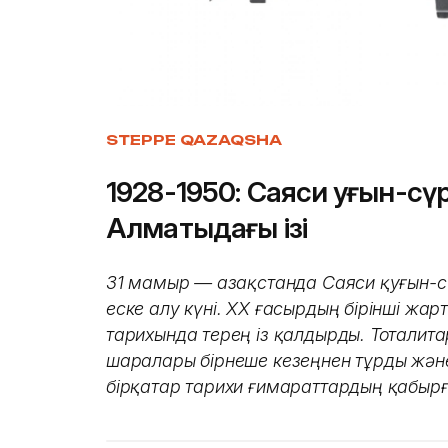
STEPPE QAZAQSHA
1928-1950: Саяси қуғын-сү
Алматыдағы ізі
31 мамыр — Қазақстанда Саяси қуғын-
еске алу күні. ХХ ғасырдың бірінші жар
тарихында терең із қалдырды. Тоталит
шаралары бірнеше кезеңнен тұрды жән
бірқатар тарихи ғимараттардың қабырға