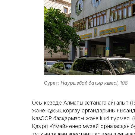
Сурет:
Наурызбай батыр көшесі, 108
Осы кезеңде Алматы астанаға айналып (1
және құқық қорғау органдарының нысанда
КазССР басқармасы және ішкі түрмесі (
Қазіргі «Ұмай» өнер музейі орналасқан
тұтқындалған арестанттар мен зиялылар