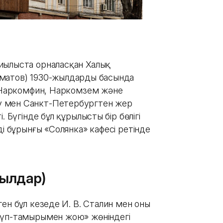
иылыста орналасқан Халық
матов) 1930-жылдардың басында
— Наркомфин, Наркомзем және
у мен Санкт-Петербургтен жер
 Бүгінде бұл құрылыстың бір бөлігі
ді бұрынғы «Солянка» кафесі ретінде
жылдар)
н бұл кезеңде И. В. Сталин мен оның
түп-тамырымен жою» жөніндегі