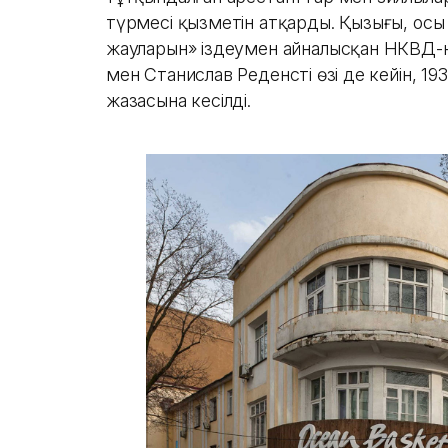
түрмесі қызметін атқарды. Қызығы, осы
жауларын» іздеумен айналысқан НКВД-н
мен Станислав Реденстің өзі де кейін, 1
жазасына кесілді.