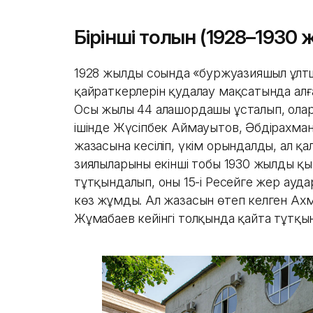
Бірінші толқын (1928–1930
1928 жылдың соңында «буржуазияшыл ұл
қайраткерлерін қудалау мақсатында ал
Осы жылы 44 алашордашы ұсталып, оларғ
ішінде Жүсіпбек Аймауытов, Әбдірахман
жазасына кесіліп, үкім орындалды, ал қ
зиялыларының екінші тобы 1930 жылдың қ
тұтқындалып, оның 15-і Ресейге жер ау
көз жұмды. Ал жазасын өтеп келген Ах
Жұмабаев кейінгі толқында қайта тұтқы