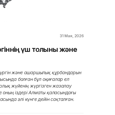
31 Мая, 2026
ргіннің үш толқыны және
сүргін және ашаршылық құрбандарын
тысында болған бұл оқиғалар ел
арлық жүйенің жүргізген жазалау
е оның іздері Алматы қаласындағы
сында әлі күнге дейін сақталған.