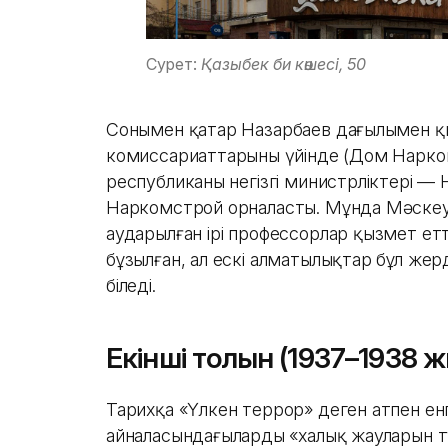
Сурет:
Қазыбек би көшесі, 50
Сонымен қатар Назарбаев даңғылымен қ
комиссариаттарының үйінде (Дом Нарко
республиканың негізгі министрліктері 
Наркомстрой орналасты. Мұнда Мәске
аударылған ірі профессорлар қызмет етті.
бұзылған, ал ескі алматылықтар бұл жер
біледі.
Екінші толқын (1937–1938 
Тарихқа «Үлкен террор» деген атпен енге
айналасындағылардың «халық жауларын 