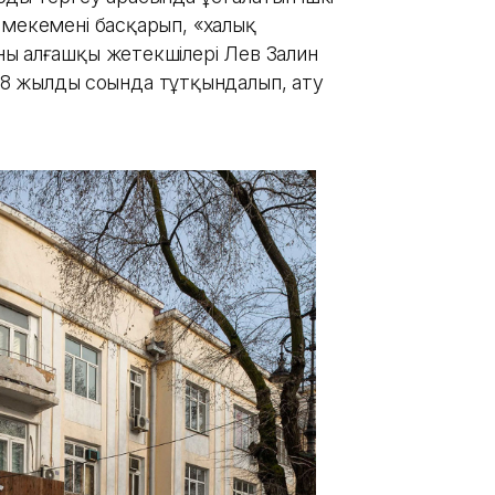
 мекемені басқарып, «халық
ың алғашқы жетекшілері Лев Залин
938 жылдың соңында тұтқындалып, ату