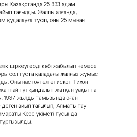
дары Қазақстанда 25 833 адам
 айып тағылды. Жалпы алғанда,
 қудалауға түсіп, оның 25 мыңнан
лік шіркеулердің көбі жабылып немесе
ры сол тұста қаладағы жалғыз жұмыс
ды. Оның настоятелі епископ Тихон
 жаппай тұтқындалып жатқан уақытта
ы. 1937 жылдың тамызында оған
 деген айып тағылып, Алматы тау
имараты Кеңес үкіметі тұсында
 тұрғызылды.