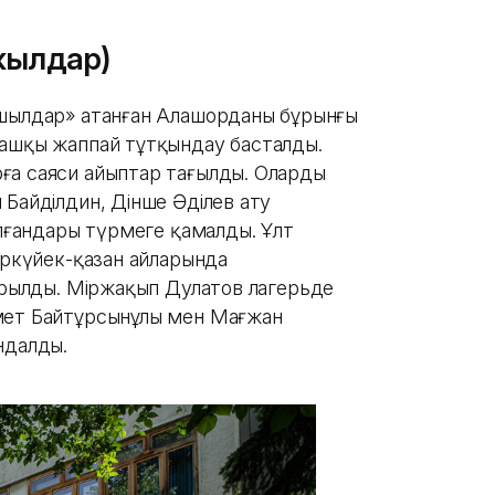
 жылдар)
тшылдар» атанған Алашорданың бұрынғы
ғашқы жаппай тұтқындау басталды.
а саяси айыптар тағылды. Олардың
 Байділдин, Дінше Әділев ату
алғандары түрмеге қамалды. Ұлт
ыркүйек-қазан айларында
дарылды. Міржақып Дулатов лагерьде
мет Байтұрсынұлы мен Мағжан
ндалды.