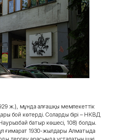
929 ж.), мұнда алғашқы мемлекеттік
ры бой көтерді. Солардың бірі – НКВД
Наурызбай батыр көшесі, 108) болды.
 бұл ғимарат 1930-жылдары Алматыда
дың тергеу арасында ұсталатын ішкі