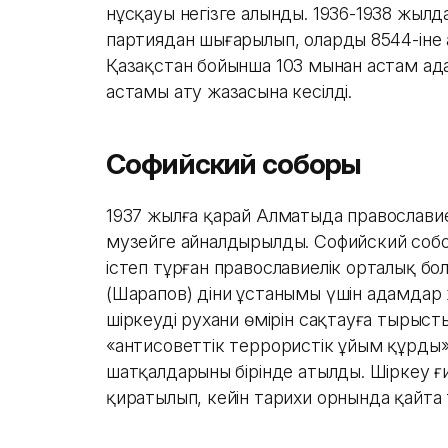
нұсқауы негізге алынды. 1936-1938 жыл
партиядан шығарылып, олардың 8544-іне
Қазақстан бойынша 103 мыңнан астам адам
астамы ату жазасына кесілді.
Софийский соборы
1937 жылға қарай Алматыда православие
музейге айналдырылды. Софийский собо
істеп тұрған православиелік орталық бол
(Шарапов) діни ұстанымы үшін адамдар
шіркеудің рухани өмірін сақтауға тырыст
«антисоветтік террористік ұйым құрды»
шатқалдарының бірінде атылды. Шіркеу ғ
қиратылып, кейін тарихи орнында қайта