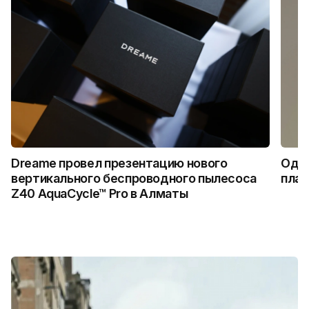
Dreame провел презентацию нового
Один
вертикального беспроводного пылесоса
плат
Z40 AquaCycle™ Pro в Алматы