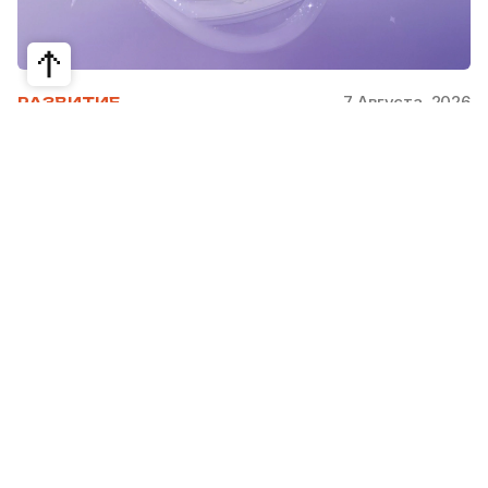
7 Августа, 2026
РАЗВИТИЕ
Снимать селфи на основную камеру
смартфона теперь можно с
аксессуаром OPPO Bubble
OPPO представила новую линейку смартфонов
Reno16, Reno16 Pro и Reno16 F, а также смарт-
аксессуар OPPO Bubble. Редакция Steppe
рассказывает, что нового в новинках и когда
они появятся в продаже.
С 29 июля по 3 августа в ТРЦ MEGA Alma-Ata