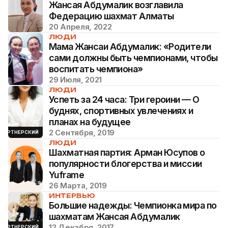
Жансая Абдумалик возглавила
Федерацию шахмат Алматы
20 Апреля, 2022
ЛЮДИ
Мама Жансаи Абдумалик: «Родители
сами должны быть чемпионами, чтобы
воспитать чемпиона»
29 Июля, 2021
ЛЮДИ
Успеть за 24 часа: Три героини — О
буднях, спортивных увлечениях и
планах на будущее
2 Сентября, 2019
ПАРТНЕРСКИЙ
ЛЮДИ
Шахматная партия: Арман Юсупов о
популярности блогерства и миссии
Yuframe
26 Марта, 2019
ИНТЕРВЬЮ
Большие надежды: Чемпионка мира по
шахматам Жансая Абдумалик
12 Декабря, 2017
ПАРТНЕРСКИЙ