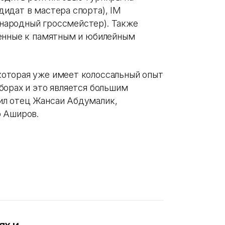
идат в мастера спорта), IM
народный гроссмейстер). Также
ченные к памятным и юбилейным
оторая уже имеет колоссальный опыт
борах и это является большим
л отец Жансаи Абдумалик,
р Аширов.
ях и