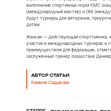
выполнение спортивных норм КМС (канд
(международный мастер) и GM (между
будут турниры для ветеранов, приуро
датам.
Жансая — действующая спортсменка, к
участия в международных турнирах и с
преимуществом для федерации, отмети
заслуженный тренер Казахстана Дания
АВТОР СТАТЬИ
Камиля Садыкова
STEPPE – письма о культуре, люд