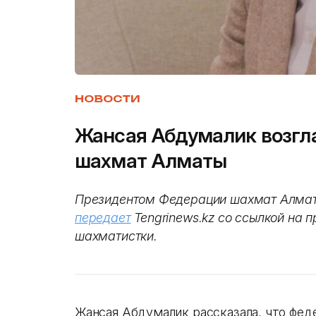
НОВОСТИ
Жансая Абдумалик возг
шахмат Алматы
Президентом Федерации шахмат Алмат
передает
Tengrinews.kz со ссылкой на 
шахматистки.
Жансая Абдумалик рассказала, что фед