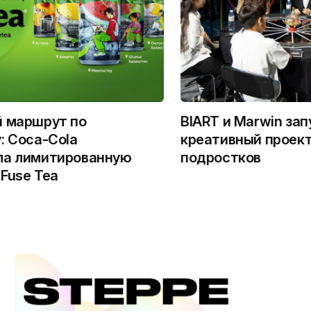
й маршрут по
BIART и Marwin за
: Coca-Cola
креативный проект
ла лимитированную
подростков
Fuse Tea