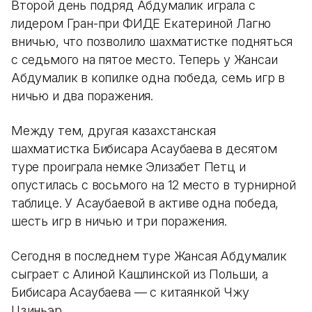
Второй день подряд Абдумалик играла с
лидером Гран-при ФИДЕ Екатериной Лагно
вничью, что позволило шахматистке подняться
с седьмого на пятое место. Теперь у Жансаи
Абдумалик в копилке одна победа, семь игр в
ничью и два поражения.
Между тем, другая казахстанская
шахматистка Бибисара Асаубаева в десятом
туре проиграла немке Элизабет Петц и
опустилась с восьмого на 12 место в турнирной
таблице. У Асаубаевой в активе одна победа,
шесть игр в ничью и три поражения.
Сегодня в последнем туре Жансая Абдумалик
сыграет с Алиной Кашлинской из Польши, а
Бибисара Асаубаева — с китаянкой Чжу
Цзиньэр.