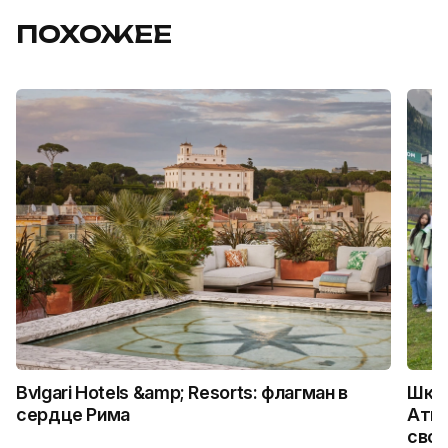
ПОХОЖЕЕ
Bvlgari Hotels &amp; Resorts: флагман в
Школ
сердце Рима
Атыр
свои