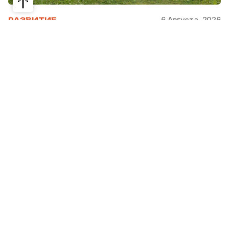
6 Августа, 2026
РАЗВИТИЕ
Школьники из Жетысая, Уральска и
Атырау разработали экопроекты для
своих регионов
31 июля в Narxoz University прошел финал Youth
Eco Camp TURAQTY JOL 7.0, национального
экологического конкурса для школьников и
студентов. Из почти 400 поданных заявок жюри
отобрало 18 команд со всей страны, которые
представили собственные экопроекты для
решения экологических проблем своих
регионов. Информационный партнер конкурса
Steppe
рассказывает, какие проекты
представили участники и как прошла их