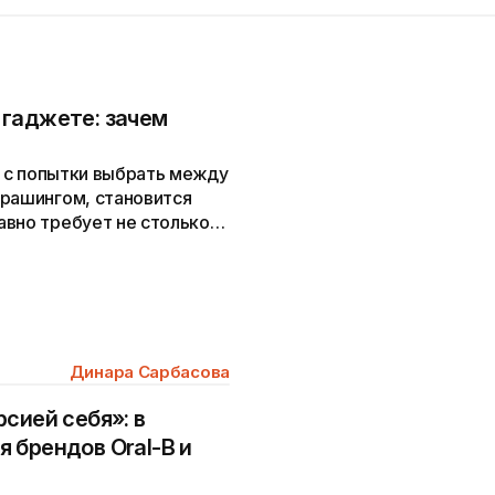
гаджете: зачем
 а с попытки выбрать между
брашингом, становится
авно требует не столько
Динара Сарбасова
сией себя»: в
 брендов Oral-B и