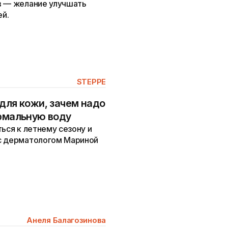
в — желание улучшать
й.
STEPPE
для кожи, зачем надо
ермальную воду
ься к летнему сезону и
с дерматологом Мариной
Анеля Балагозинова