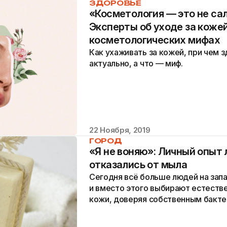
ЗДОРОВЬЕ
«Косметология — это не са
Эксперты об уходе за кожей
косметологических мифах
Как ухаживать за кожей, при чем з
актуально, а что — миф.
22 Ноября, 2019
ГОРОД
«Я не воняю»: Личный опыт
отказались от мыла
Сегодня всё больше людей на зап
и вместо этого выбирают естеств
кожи, доверяя собственным бактер
возникла целая индустрия для их 