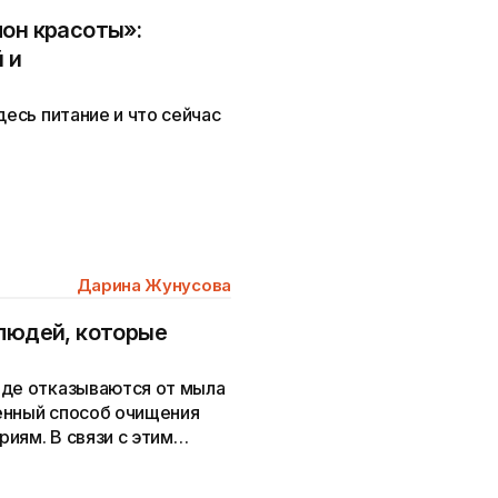
лон красоты»:
 и
десь питание и что сейчас
Дарина Жунусова
 людей, которые
аде отказываются от мыла
енный способ очищения
иям. В связи с этим
приспособления.