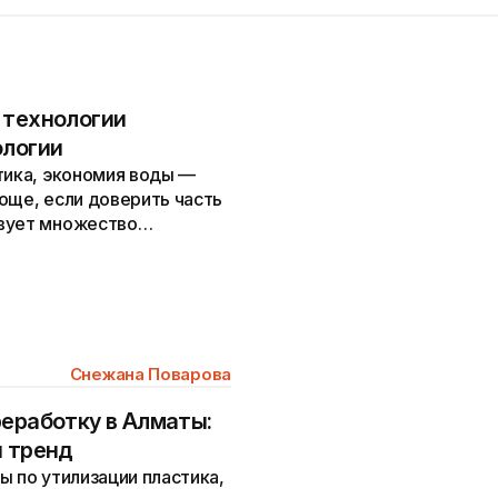
 технологии
ологии
тика, экономия воды —
още, если доверить часть
твует множество
куда...
Снежана Поварова
реработку в Алматы:
й тренд
ы по утилизации пластика,