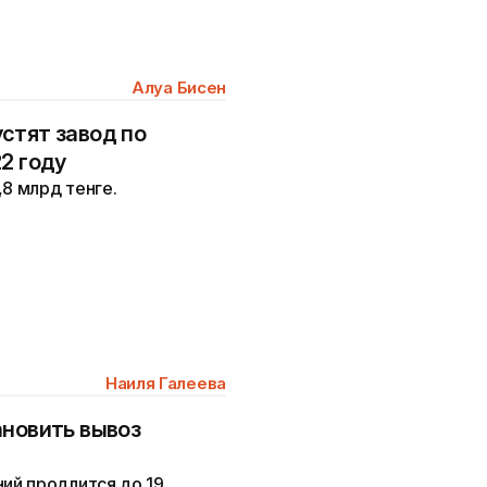
Алуа Бисен
стят завод по
2 году
,8 млрд тенге.
Наиля Галеева
ановить вывоз
ий продлится до 19