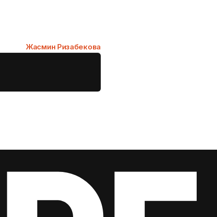
Жасмин Ризабекова