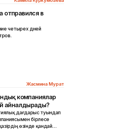
Камила Куркумбаева
а отправился в
ние четырех дней
тров.
Жасмина Мурат
тандық компаниялар
ай айналдырады?
огиялық дағдарыс туындап
мпаниясымен бірлесе
азірдің өзінде қандай
ыстық.