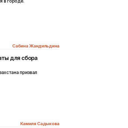
я в городе.
Сабина Жандильдина
аты для сбора
захстана призвал
Камиля Садыкова