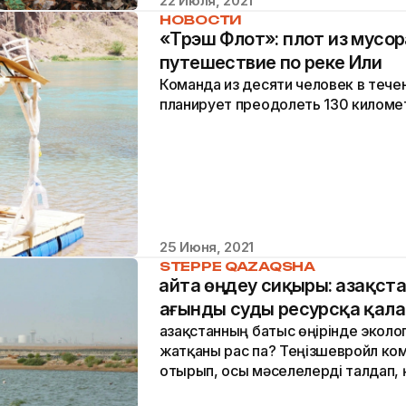
22 Июля, 2021
НОВОСТИ
«Трэш Флот»: плот из мусор
путешествие по реке Или
Команда из десяти человек в тече
планирует преодолеть 130 киломе
25 Июня, 2021
STEPPE QAZAQSHA
Қайта өңдеу сиқыры: Қазақс
ағынды суды ресурсқа қал
Қазақстанның батыс өңірінде экол
жатқаны рас па? Теңізшевройл ко
отырып, осы мәселелерді талдап, қ
шешімдер бар екенін түсінуге тыр