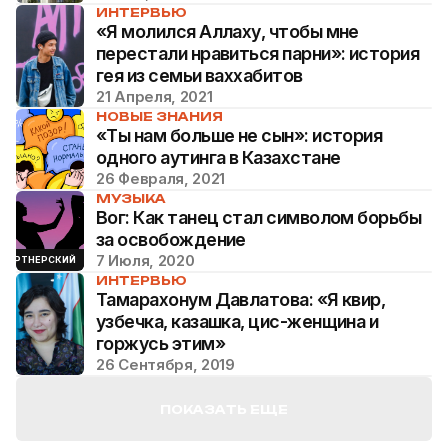
ИНТЕРВЬЮ
«Я молился Аллаху, чтобы мне
перестали нравиться парни»: история
гея из семьи ваххабитов
21 Апреля, 2021
НОВЫЕ ЗНАНИЯ
«Ты нам больше не сын»: история
одного аутинга в Казахстане
26 Февраля, 2021
МУЗЫКА
Вог: Как танец стал символом борьбы
за освобождение
7 Июля, 2020
ПАРТНЕРСКИЙ
ИНТЕРВЬЮ
Тамарахонум Давлатова: «Я квир,
узбечка, казашка, цис-женщина и
горжусь этим»
26 Сентября, 2019
ПОКАЗАТЬ ЕЩЕ