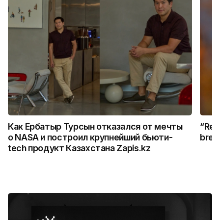
Как Ербатыр Турсын отказался от мечты
“Rem
о NASA и построил крупнейший бьюти-
break
tech продукт Казахстана Zapis.kz