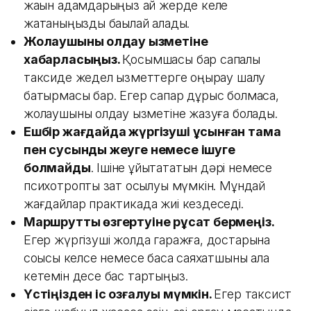
жақын адамдарыңыз қай жерде келе
жатқаныңызды бақылай алады.
Жолаушыны қолдау қызметіне
хабарласыңыз.
Қосымшасы бар сапалы
таксиде жедел қызметтерге қоңырау шалу
батырмасы бар. Егер сапар дұрыс болмаса,
жолаушыны қолдау қызметіне жазуға болады.
Ешбір жағдайда жүргізуші ұсынған тамақ
пен сусынды жеуге немесе ішуге
болмайды
. Ішіне ұйықтататын дәрі немесе
психотроптық зат қосылуы мүмкін. Мұндай
жағдайлар практикада жиі кездеседі.
Маршрутты өзгертуіне рұқсат бермеңіз.
Егер жүргізуші жолда гаражға, достарына
соққысы келсе немесе басқа саяхатшыны ала
кетемін десе бас тартыңыз.
Үстіңізден іс қозғалуы мүмкін.
Егер таксист