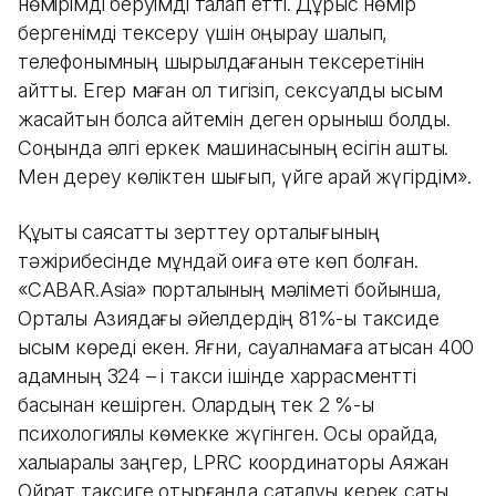
нөмірімді беруімді талап етті. Дұрыс нөмір
бергенімді тексеру үшін қоңырау шалып,
телефонымның шырылдағанын тексеретінін
айтты. Егер маған қол тигізіп, сексуалды қысым
жасайтын болса қайтемін деген қорқыныш болды.
Соңында әлгі еркек машинасының есігін ашты.
Мен дереу көліктен шығып, үйге қарай жүгірдім».
Құқықтық саясатты зерттеу орталығының
тәжірибесінде мұндай оқиға өте көп болған.
«CABAR.Asia» порталының мәліметі бойынша,
Орталық Азиядағы әйелдердің 81%-ы таксиде
қысым көреді екен. Яғни, сауалнамаға қатысқан 400
адамның 324 – і такси ішінде харрасментті
басынан кешірген. Олардың тек 2 %-ы
психологиялық көмекке жүгінген. Осы орайда,
халықаралық заңгер, LPRC координаторы Аяжан
Ойрат таксиге отырғанда сақталуы керек сақтық