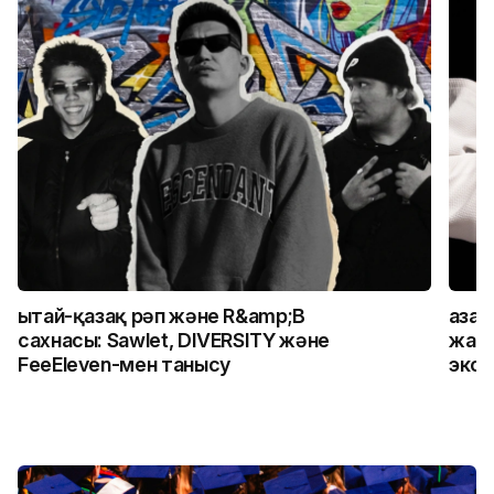
Қытай-қазақ рәп және R&amp;B
Қаза
сахнасы: Sawlet, DIVERSITY және
жалғ
FeeEleven-мен танысу
экск