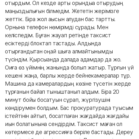
отырдым. Ол кезде артқы орындыққа отырудың
маңыздылығын білмедім. Жететін жерімізге
жеттік. Бірақ жол ақысын алудан бас тартты.
Орнына телефон нөмірімді сұрады. Мен
келіспедім. Бұған жауап ретінде таксист
есіктерді блоктап тастады. Алдында
отырғандықтан оңай шыға алмайтынымды
түсіндім. Қырсыққанда далада адамдар да жоқ.
Оқиға өз үйімнің жанында болып жатыр. Тұрғын үй
кешені жаңа, барлық жерде бейнекамералар тұр.
Машина да камералардың көзіне түсетін жерде
тұрғанын байқап тыныштанып қалдым. Бірақ 20
минут бойы босатуын сұрап, жүргізушіні
көндірумен болдым. Бас прокуратурада туысым
істейтінін айтып, босатпаған жағдайда жағдайы
қиын болатынына сендірдім. Таксист маған қол
көтермесе де агрессияға беріле бастады. Дереу