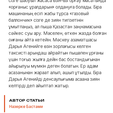
сізге шабуыл жасаса өзін-өзі қорғау мақсатында
«қорғаныс құралдарын» қолдануға болады. Бірақ
машинаның есігі жабық тұрса «газовый
баллончик» сізге де зиян тигізетінін
ұмытпаңыз, ал пышақ Қазақстан заңнамасына
сәйкес суық қару. Мәселен, өткен жазда болған
оқиғаны айта кетейін. Мәскеу азаматшасы
Дарья Агенийге өзін зорлағысы келген
таксисті қарындаш қайрайтын пышақпен ұрғаны
үшін тоғыз жылға дейін бас бостандығынан
айырылуы мүмкін деген болатын. Ер адам
асқазанынан жарақат алып, қашып құтылды. Бірақ
Дарья Агенийді денсаулығыма қасақана зиян
келтірді деп айыптап жатыр.
АВТОР СТАТЬИ
Назерке Бастами