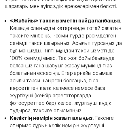
шаралары мен қауіпсіздік ережелерімен бөлісті.
«Жабайы» такси қызметін пайдаланбаңыз
.
Көшеде қолыңызды көтергенде тоқтай салатын
таксиге мінбеңіз. Ресми түрде рәсімделген
сенімді такси шақырыңыз. Асығып тұрсаңыз да
бұл маңызды. Тіпті мұндай такси қызметі де
100% сенімді емес. Тек жол бойы бақылауда
болсаңыз ғана шабуыл жасау мүмкіндігі аз
болатынын ескеріңіз. Егер арнайы қосымша
арқылы такси шақырған болсаңыз, бірақ
көрсетілген көлік келмесе немесе басқа
жүргізуші (кейбір агрегаторларда
фотосуреттер бар) келсе, жүргізуші күдік
тудырса, таксиге отырмаңыз.
Көліктің нөмірін жазып алыңыз.
Таксиге
отырмас бұрын көлік нөмірін жүргізуші