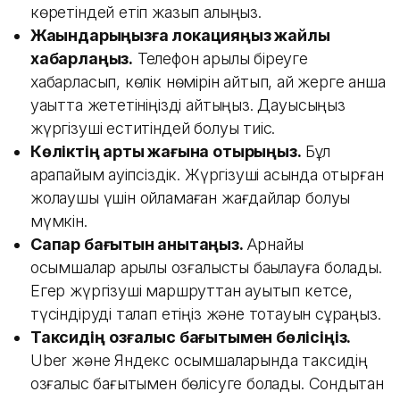
көретіндей етіп жазып алыңыз.
Жақындарыңызға локацияңыз жайлы
хабарлаңыз.
Телефон арқылы біреуге
хабарласып, көлік нөмірін айтып, қай жерге қанша
уақытта жететініңізді айтыңыз. Дауысыңыз
жүргізуші еститіндей болуы тиіс.
Көліктің артқы жағына отырыңыз.
Бұл
қарапайым қауіпсіздік. Жүргізуші қасында отырған
жолаушы үшін ойламаған жағдайлар болуы
мүмкін.
Сапар бағытын анықтаңыз.
Арнайы
қосымшалар арқылы қозғалысты бақылауға болады.
Егер жүргізуші маршруттан ауытқып кетсе,
түсіндіруді талап етіңіз және тоқтауын сұраңыз.
Таксидің
қозғалыс бағытымен бөлісіңіз.
Uber және Яндекс қосымшаларында таксидің
қозғалыс бағытымен бөлісуге болады. Сондықтан