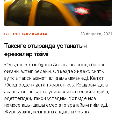
18 Августа, 2021
STEPPE QAZAQSHA
Таксиге отырғанда ұстанатын
ережелер тізімі
«Осыдан 5 жыл бұрын Астана қаласында болған
оқиғаны айтып берейін. Ол кезде Яндекс сияқты
қауіпсіз такси қызметі әлі дамымаған еді. Көлікті
«бордюрден» ұстап жүрген кез. Кешқұрым дала
қараңғыланған сәтте университеттен үйге дейін,
әдеттегідей, такси ұстадым. Үстімде қысқа
немесе ашық-шашық емес өте қарапайым киім еді.
Жүргізушінің қасындағы алдыңғы орынға