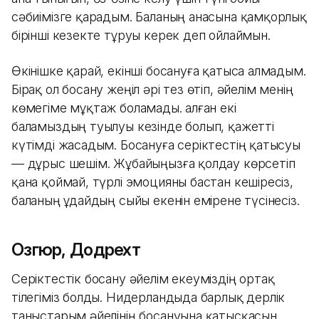
сәбиімізге қарадым. Баланың анасына қамқорлық
бірінші кезекте тұруы керек деп ойлаймын.
Өкінішке қарай, екінші босануға қатыса алмадым.
Бірақ ол босану жеңіл әрі тез өтіп, әйелім менің
көмегіме мұқтаж боламады. Қалған екі
баламыздың туылуы кезінде болып, қажетті
күтімді жасадым. Босануға серіктестің қатысуы
— дұрыс шешім. Жұбайыңызға қолдау көрсетіп
қана қоймай, түрлі эмоцияны бастан кешіресіз,
баланың Құдайдың сыйы екенін емірене түсінесіз.
Озгюр, Додрехт
Серіктестік босану әйелім екеуміздің ортақ
тілегіміз болды. Нидерландыда барлық дерлік
таныстарым әйелінің босануына қатысқасын,