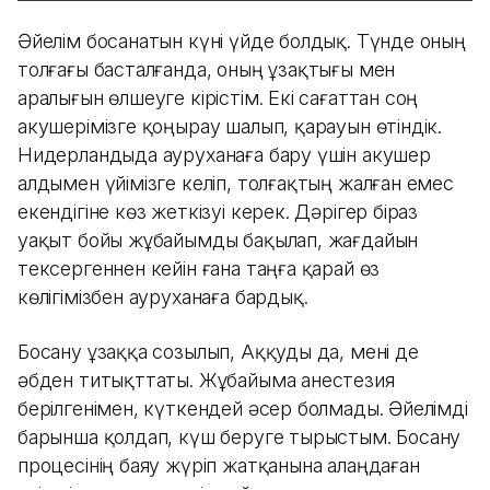
Әйелім босанатын күні үйде болдық. Түнде оның
толғағы басталғанда, оның ұзақтығы мен
аралығын өлшеуге кірістім. Екі сағаттан соң
акушерімізге қоңырау шалып, қарауын өтіндік.
Нидерландыда ауруханаға бару үшін акушер
алдымен үйімізге келіп, толғақтың жалған емес
екендігіне көз жеткізуі керек. Дәрігер біраз
уақыт бойы жұбайымды бақылап, жағдайын
тексергеннен кейін ғана таңға қарай өз
көлігімізбен ауруханаға бардық.
Босану ұзаққа созылып, Аққуды да, мені де
әбден титықттаты. Жұбайыма анестезия
берілгенімен, күткендей әсер болмады. Әйелімді
барынша қолдап, күш беруге тырыстым. Босану
процесінің баяу жүріп жатқанына алаңдаған