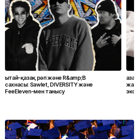
Қытай-қазақ рәп және R&amp;B
Қаза
сахнасы: Sawlet, DIVERSITY және
жалғ
FeeEleven-мен танысу
экск