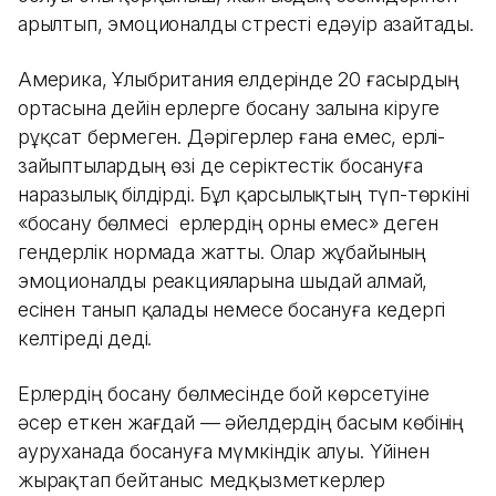
арылтып, эмоционалды стресті едәуір азайтады.
Америка, Ұлыбритания елдерінде 20 ғасырдың
ортасына дейін ерлерге босану залына кіруге
рұқсат бермеген. Дәрігерлер ғана емес, ерлі-
зайыптылардың өзі де серіктестік босануға
наразылық білдірді. Бұл қарсылықтың түп-төркіні
«босану бөлмесі ерлердің орны емес» деген
гендерлік нормада жатты. Олар жұбайының
эмоционалды реакцияларына шыдай алмай,
есінен танып қалады немесе босануға кедергі
келтіреді деді.
Ерлердің босану бөлмесінде бой көрсетуіне
әсер еткен жағдай — әйелдердің басым көбінің
ауруханада босануға мүмкіндік алуы. Үйінен
жырақтап бейтаныс медқызметкерлер