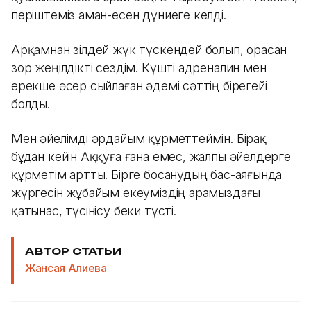
періштеміз аман-есен дүниеге келді.
Арқамнан зілдей жүк түскендей болып, орасан
зор жеңілдікті сездім. Күшті адреналин мен
ерекше әсер сыйлаған әдемі сәттің бірегейі
болды.
Мен әйелімді әрдайым құрметтеймін. Бірақ
бұдан кейін Аққуға ғана емес, жалпы әйелдерге
құрметім артты. Бірге босанудың бас-аяғында
жүргесін жұбайым екеуміздің арамыздағы
қатынас, түсінісу беки түсті.
АВТОР СТАТЬИ
Жансая Алиева