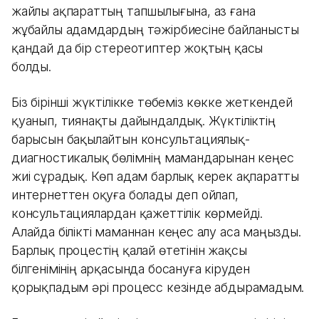
жайлы ақпараттың тапшылығына, аз ғана
жұбайлы адамдардың тәжірбиесіне байланысты
қандай да бір стереотиптер жоқтың қасы
болды.
Біз бірінші жүктілікке төбеміз көкке жеткендей
қуанып, тиянақты дайындалдық. Жүктіліктің
барысын бақылайтын консультациялық-
диагностикалық бөлімнің мамандарынан кеңес
жиі сұрадық. Көп адам барлық керек ақпаратты
интернеттен оқуға болады деп ойлап,
консультациялардан қажеттілік көрмейді.
Алайда білікті маманнан кеңес алу аса маңызды.
Барлық процестің қалай өтетінін жақсы
білгенімінің арқасында босануға кіруден
қорықпадым әрі процесс кезінде абдырамадым.