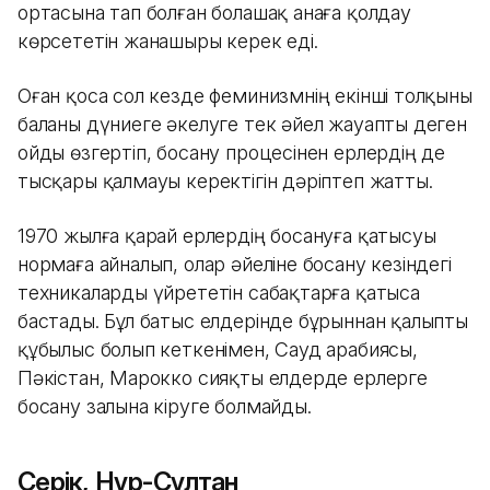
ортасына тап болған болашақ анаға қолдау
көрсететін жанашыры керек еді.
Оған қоса сол кезде феминизмнің екінші толқыны
баланы дүниеге әкелуге тек әйел жауапты деген
ойды өзгертіп, босану процесінен ерлердің де
тысқары қалмауы керектігін дәріптеп жатты.
1970 жылға қарай ерлердің босануға қатысуы
нормаға айналып, олар әйеліне босану кезіндегі
техникаларды үйрететін сабақтарға қатыса
бастады. Бұл батыс елдерінде бұрыннан қалыпты
құбылыс болып кеткенімен, Сауд арабиясы,
Пәкістан, Марокко сияқты елдерде ерлерге
босану залына кіруге болмайды.
Серік, Нұр-Сұлтан