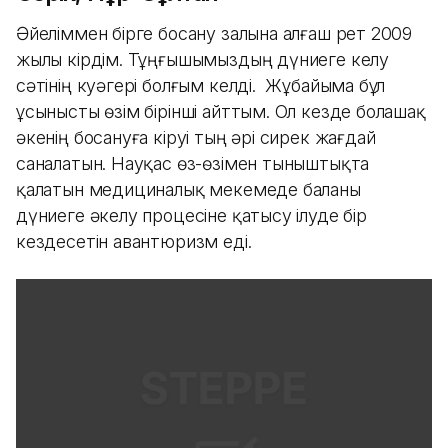
Әйеліммен бірге босану залына алғаш рет 2009
жылы кірдім. Тұңғышымыздың дүниеге келу
сәтінің куәгері болғым келді. Жұбайыма бұл
ұсынысты өзім бірінші айттым. Ол кезде болашақ
әкенің босануға кіруі тың әрі сирек жағдай
саналатын. Науқас өз-өзімен тыныштықта
қалатын медициналық мекемеде баланы
дүниеге әкелу процесіне қатысу ілуде бір
кездесетін авантюризм еді.