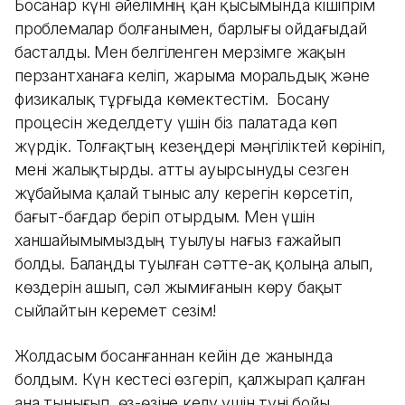
Босанар күні әйелімнің қан қысымында кішігірім
проблемалар болғанымен, барлығы ойдағыдай
басталды. Мен белгіленген мерзімге жақын
перзантханаға келіп, жарыма моральдық және
физикалық тұрғыда көмектестім. Босану
процесін жеделдету үшін біз палатада көп
жүрдік. Толғақтың кезеңдері мәңгіліктей көрініп,
мені жалықтырды. Қатты ауырсынуды сезген
жұбайыма қалай тыныс алу керегін көрсетіп,
бағыт-бағдар беріп отырдым. Мен үшін
ханшайымымыздың туылуы нағыз ғажайып
болды. Балаңды туылған сәтте-ақ қолыңа алып,
көздерін ашып, сәл жымиғанын көру бақыт
сыйлайтын керемет сезім!
Жолдасым босанғаннан кейін де жанында
болдым. Күн кестесі өзгеріп, қалжырап қалған
ана тынығып, өз-өзіне келу үшін түні бойы