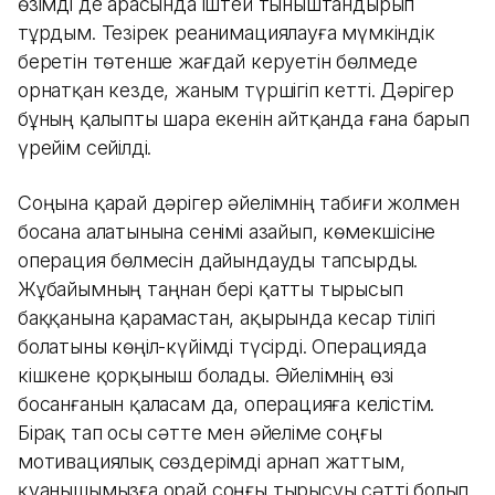
өзімді де арасында іштей тыныштандырып
тұрдым. Тезірек реанимациялауға мүмкіндік
беретін төтенше жағдай керуетін бөлмеде
орнатқан кезде, жаным түршігіп кетті. Дәрігер
бұның қалыпты шара екенін айтқанда ғана барып
үрейім сейілді.
Соңына қарай дәрігер әйелімнің табиғи жолмен
босана алатынына сенімі азайып, көмекшісіне
операция бөлмесін дайындауды тапсырды.
Жұбайымның таңнан бері қатты тырысып
баққанына қарамастан, ақырында кесар тілігі
болатыны көңіл-күйімді түсірді. Операцияда
кішкене қорқыныш болады. Әйелімнің өзі
босанғанын қаласам да, операцияға келістім.
Бірақ тап осы сәтте мен әйеліме соңғы
мотивациялық сөздерімді арнап жаттым,
қуанышымызға орай соңғы тырысуы сәтті болып,