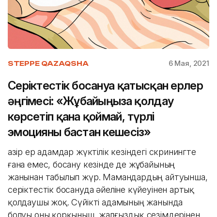
6 Мая, 2021
STEPPE QAZAQSHA
Серіктестік босануға қатысқан ерлер
әңгімесі: «Жұбайыңызға қолдау
көрсетіп қана қоймай, түрлі
эмоцияны бастан кешесіз»
Қазір ер адамдар жүктілік кезіндегі скринингте
ғана емес, босану кезінде де жұбайының
жанынан табылып жүр. Мамандардың айтуынша,
серіктестік босануда әйеліне күйеуінен артық
қолдаушы жоқ. Сүйікті адамының жанында
болуы оны қорқыныш, жалғыздық сезімдерінен