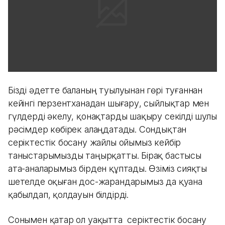
Бізді әдетте баланың туылуынан гөрі туғаннан
кейінгі перзентханадан шығару, сыйлықтар мен
гүлдерді әкелу, қонақтарды шақыру секілді шулы
рәсімдер көбірек алаңдатады. Сондықтан
серіктестік босану жайлы ойымыз кейбір
таныстарымызды таңырқатты. Бірақ бастысы
ата-аналарымыз бірден құптады. Өзіміз сияқты
шетелде оқыған дос-жарандарымыз да қуана
қабылдап, қолдауын білдірді.
Сонымен қатар ол уақытта серіктестік босану