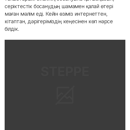
серіктестік босанудың шамамен қалай өтері
маған мәлім еді. Кейін өзіміз интернеттен,
кітаптан, дәрігеріміздің кеңесінен көп нәрсе
білдік.