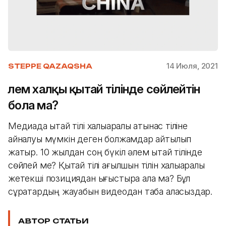
14 Июля, 2021
STEPPE QAZAQSHA
Әлем халқы қытай тілінде сөйлейтін
бола ма?
Медиада қытай тілі халықаралық қатынас тіліне
айналуы мүмкін деген болжамдар айтылып
жатыр. 10 жылдан соң бүкіл әлем қытай тілінде
сөйлей ме? Қытай тілі ағылшын тілін халықаралық
жетекші позициядан ығыстыра ала ма? Бұл
сұрақтардың жауабын видеодан таба аласыздар.
АВТОР СТАТЬИ