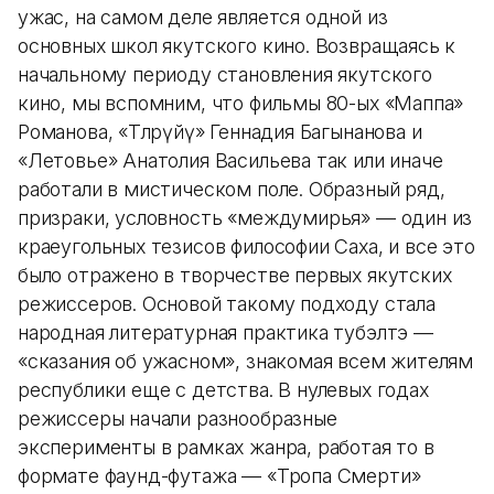
ужас, на самом деле является одной из
основных школ якутского кино. Возвращаясь к
начальному периоду становления якутского
кино, мы вспомним, что фильмы 80-ых «Маппа»
Романова, «Төлөрүйү» Геннадия Багынанова и
«Летовье» Анатолия Васильева так или иначе
работали в мистическом поле. Образный ряд,
призраки, условность «междумирья» — один из
краеугольных тезисов философии Саха, и все это
было отражено в творчестве первых якутских
режиссеров. Основой такому подходу стала
народная литературная практика тубэлтэ —
«сказания об ужасном», знакомая всем жителям
республики еще с детства. В нулевых годах
режиссеры начали разнообразные
эксперименты в рамках жанра, работая то в
формате фаунд-футажа — «Тропа Смерти»