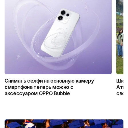
Снимать селфи на основную камеру
Школ
смартфона теперь можно с
Атыр
аксессуаром OPPO Bubble
свои