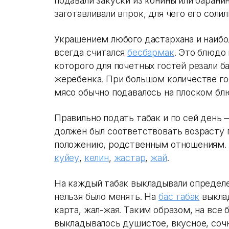
подавали закуски из конины или баранин
заготавливали впрок, для чего его солил
Украшением любого дастархана и наиб
всегда считался
бесбармак
. Это блюдо 
которого для почетных гостей резали б
жеребенка. При большом количестве го
мясо обычно подавалось на плоском блю
Правильно подать табак и по сей день 
должен был соответствовать возрасту 
положению, родственным отношениям. 
куйеу
,
келин
,
жастар
,
жай
.
На каждый табак выкладывали определ
нельзя было менять. На
бас табак
выкла
карта, жал-жая. Таким образом, на все 
выкладывалось душистое, вкусное, соч