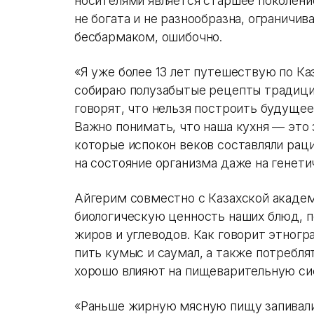
носителями является старшее поколение
не богата и не разнообразна, ограничи
бесбармаком, ошибочно.
«Я уже более 13 лет путешествую по Ка
собираю полузабытые рецепты традицио
говорят, что нельзя построить будущее
Важно понимать, что наша кухня — это 
которые испокон веков составляли рац
на состояние организма даже на генет
Айгерим совместно с Казахской академ
биологическую ценность наших блюд, по
жиров и углеводов. Как говорит этногр
пить кумыс и саумал, а также потребл
хорошо влияют на пищеварительную си
«Раньше жирную мясную пищу запивали