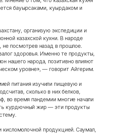
. Мнение о том, что казахская кухня
вается бауырсаками, куырдаком и
захстану, организую экспедиции и
нной казахской кухни. В народе
, не посмотрев назад в прошлое.
залог здоровья. Именно те продукты,
ион нашего народа, позитивно влияют
ическом уровне», — говорит Айгерим.
ией питания изучили пищевую и
дсчитав, сколько в них белков,
аф, во время пандемии многие начали
ять курдючный жир — эти продукты
стему.
 кисломолочной продукцией. Саумал,