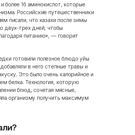
и более 16 аминокислот, которые
анизма. Российские путешественники
ям писали, что казахи после зимы
о двух-трех дней, чтобы
благодаря питанию», — говорит
дки готовили полезное блюдо уйқы
 добавляли в него степные травы и
акуску. Это было очень калорийное и
м белка. Технология, которую
влении блюд, сочетая мясные,
яла организму получить максимум
али?