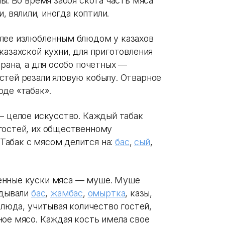
ы. Во время забоя скота часть мяса
и, вялили, иногда коптили.
олее излюбленным блюдом у казахов
казахской кухни, для приготовления
арана, а для особо почетных —
стей резали яловую кобылу. Отварное
де «табак».
— целое искусство. Каждый табак
гостей, их общественному
Табак с мясом делится на:
бас
,
сый
,
енные куски мяса — муше. Муше
дывали
бас
,
жамбас
,
омыртка
, казы,
блюда, учитывая количество гостей,
ное мясо. Каждая кость имела свое