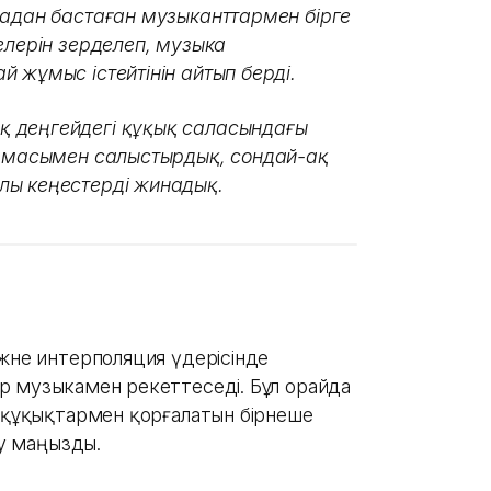
адан бастаған музыканттармен бірге
елерін зерделеп, музыка
 жұмыс істейтінін айтып берді.
 деңгейдегі құқық саласындағы
намасымен салыстырдық, сондай-ақ
лы кеңестерді жинадық.
және интерполяция үдерісінде
 музыкамен әрекеттеседі. Бұл орайда
с құқықтармен қорғалатын бірнеше
ну маңызды.