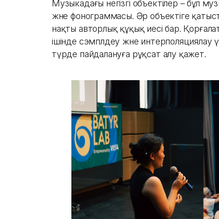
Музыкадағы негізгі объектілер – бұл м
және фонограммасы. Әр объектіге қатысты
нақты авторлық құқық иесі бар. Қорғала
ішінде сэмплдеу және интерполяциялау үш
түрде пайдалануға рұқсат алу қажет.