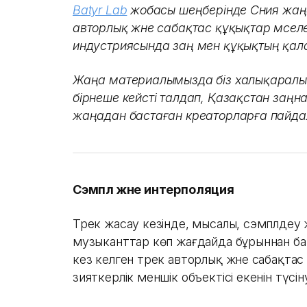
Batyr Lab
жобасы шеңберінде Сәния жаң
авторлық және сабақтас құқықтар мәсел
индустриясында заң мен құқықтың қалай
Жаңа материалымызда біз халықаралық
бірнеше кейсті талдап, Қазақстан заң
жаңадан бастаған креаторларға пайда
Сэмпл және интерполяция
Трек жасау кезінде, мысалы, сэмплдеу 
музыканттар көп жағдайда бұрыннан бар
кез келген трек авторлық және сабақта
зияткерлік меншік объектісі екенін түсі