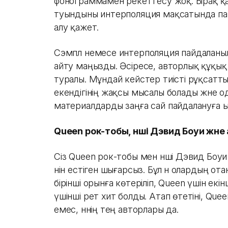
фонограммамен әрекеттесу жоқ. Бірақ қа
туындыны интерполяция мақсатында па
алу қажет.
Сэмпл немесе интерполяция пайдаланылғ
айту маңызды. Әсіресе, авторлық құқық
туралы. Мұндай кейстер тиісті рұқсатт
екендігінің жақсы мысалы болады және о
материалдарды заңға сай пайдалануға ы
Queen рок-тобы, әнші Дэвид Боуи және
Сіз Queen рок-тобы мен әнші Дэвид Боуи
әнін естіген шығарсыз. Бұл ән олардың 
бірінші орынға көтеріліп, Queen үшін екінш
үшінші рет хит болды. Атап өтетіні, Qu
емес, әннің тең авторлары да.