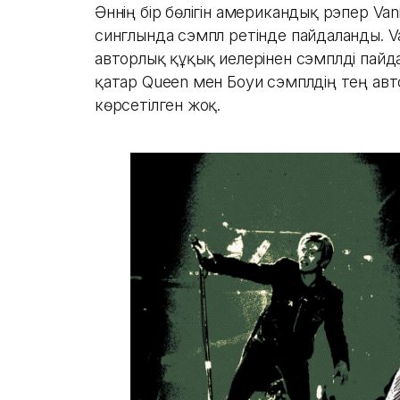
Әннің бір бөлігін американдық рэпер Vanil
синглында сэмпл ретінде пайдаланды. Van
авторлық құқық иелерінен сэмплді пайд
қатар Queen мен Боуи сэмплдің тең ав
көрсетілген жоқ.