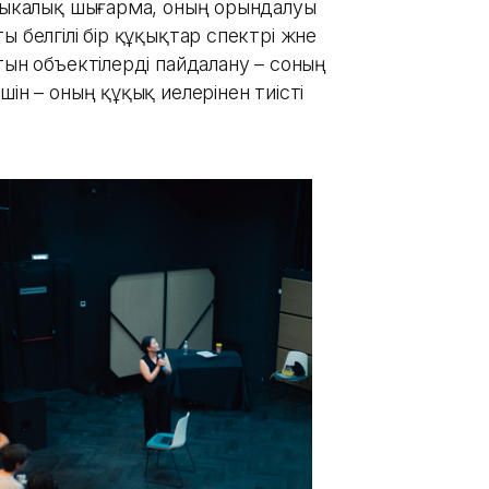
узыкалық шығарма, оның орындалуы
 белгілі бір құқықтар спектрі және
тын объектілерді пайдалану – соның
ін – оның құқық иелерінен тиісті