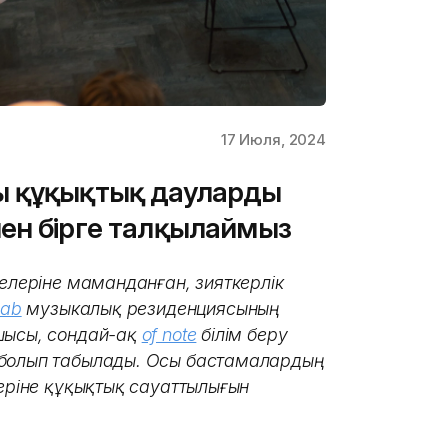
17 Июля, 2024
ы құқықтық дауларды
ен бірге талқылаймыз
лелеріне маманданған, зияткерлік
Lab
музыкалық резиденциясының
шысы, сондай-ақ
of note
білім беру
 болып табылады. Осы бастамалардың
деріне құқықтық сауаттылығын