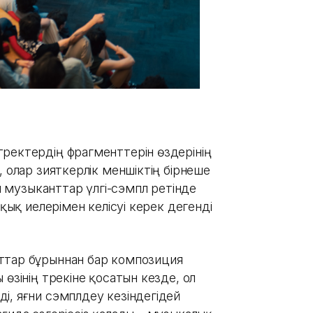
ректердің фрагменттерін өздерінің
, олар зияткерлік меншіктің бірнеше
ұл музыканттар үлгі-сэмпл ретінде
ұқық иелерімен келісуі керек дегенді
ттар бұрыннан бар композиция
өзінің трекіне қосатын кезде, ол
і, яғни сэмплдеу кезіндегідей