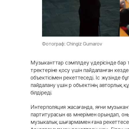
Фотограф: Chingiz Gumarov
Музыканттар сэмплдеу үдерісінде бар т
тректеріне қосу үшін пайдаланған кезде
объектісімен әрекеттеседі. Іс жүзінде б
пайдалану үшін әр объектінің авторлық қ
білдіреді.
Интерполяция жасағанда, яғни музыкан
партитурасын өз мәнерімен орындап, оны 
музыкалық шығармамен ғана әрекеттесед