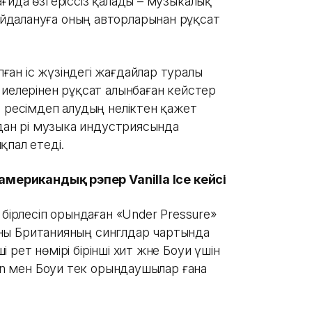
ғида өзгеріссіз қалады – музыкалық
йдалануға оның авторларынан рұқсат
ан іс жүзіндегі жағдайлар туралы
 иелерінен рұқсат алынбаған кейстер
ы ресімдеп алудың неліктен қажет
дан әрі музыка индустриясында
қпал етеді.
 американдық рэпер Vanilla Ice кейсі
 бірлесіп орындаған «Under Pressure»
отаны Британияның синглдар чартында
і рет нөмірі бірінші хит және Боуи үшін
een мен Боуи тек орындаушылар ғана