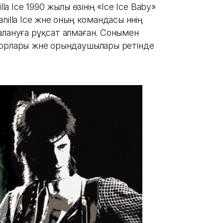
la Ice 1990 жылы өзінің «Ice Ice Baby»
illa Ice және оның командасы әннің
алануға рұқсат алмаған. Сонымен
торлары және орындаушылары ретінде