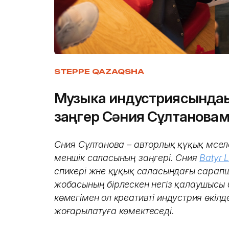
STEPPE QAZAQSHA
Музыка индустриясындағ
заңгер Сәния Сұлтановам
Сәния Сұлтанова – авторлық құқық мәсе
меншік саласының заңгері. Сәния
Batyr 
спикері және құқық саласындағы сарап
жобасының бірлескен негіз қалаушысы
көмегімен ол креативті индустрия өкіл
жоғарылатуға көмектеседі.