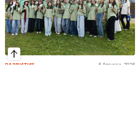
6 Августа, 2026
РАЗВИТИЕ
Школьники из Жетысая, Уральска и
Атырау разработали экопроекты для
своих регионов
31 июля в Narxoz University прошел финал Youth
Eco Camp TURAQTY JOL 7.0, национального
экологического конкурса для школьников и
студентов. Из почти 400 поданных заявок жюри