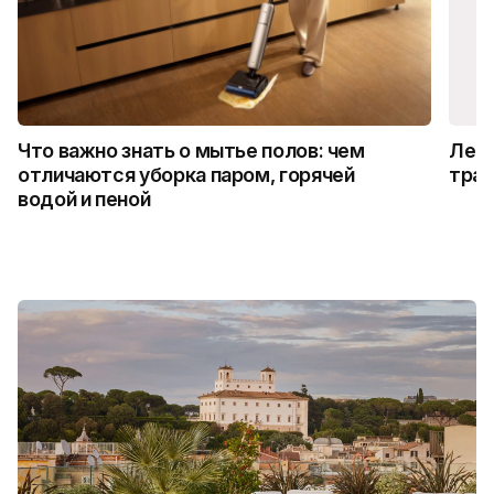
Что важно знать о мытье полов: чем
Лето
отличаются уборка паром, горячей
трад
водой и пеной