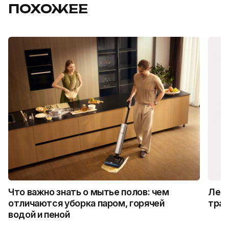
ПОХОЖЕЕ
Что важно знать о мытье полов: чем
Лето
отличаются уборка паром, горячей
трад
водой и пеной