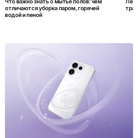
Что важно знать о мытье полов: чем
Лето
отличаются уборка паром, горячей
трад
водой и пеной