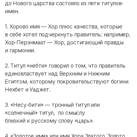
до Нового царства состояло из пяти титулов-
имен.
1. Хорово имя — Хор плюс качества, которые
в себе хотел подчеркнуть правитель: например,
Хор-Перэнмаат — Хор, достигающий правды
и гармонии.
2. Титул «небти» говорил о том, что правитель
единовластвует над Верхним и Нижним
Египтом, которому покровительствуют богини
Нехбет и Уаджет.
3. «Несу-бити» — тронный титул или
«солнечный» титул, по смыслу
близкий к русскому слову «царь».
4. «Золотое имя» или имя Хора Златого. Золото