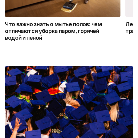
Что важно знать о мытье полов: чем
Лето
отличаются уборка паром, горячей
трад
водой и пеной