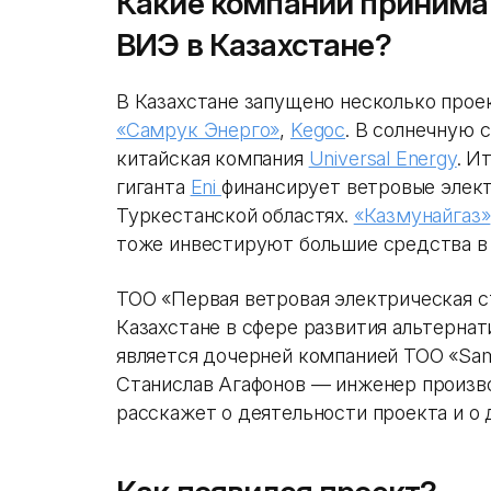
Какие компании принимаю
ВИЭ в Казахстане?
В Казахстане запущено несколько прое
«Самрук Энерго»
,
Kegoc
. В солнечную 
китайская компания
Universal Energy
. И
гиганта
Eni
финансирует ветровые элек
Туркестанской областях.
«Казмунайгаз»
тоже инвестируют большие средства в
ТОО «Первая ветровая электрическая с
Казахстане в сфере развития альтерна
является дочерней компанией ТОО «Sam
Станислав Агафонов — инженер произв
расскажет о деятельности проекта и о 