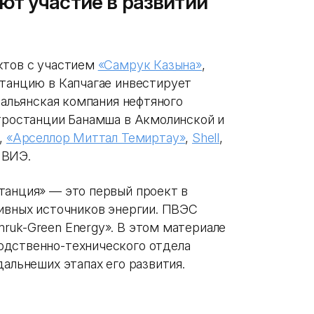
т участие в развитии
ктов с участием
«Самрук Казына»
,
станцию в Капчагае инвестирует
тальянская компания нефтяного
тростанции Банамша в Акмолинской и
,
«Арселлор Миттал Темиртау»
,
Shell
,
 ВИЭ.
танция» — это первый проект в
тивных источников энергии. ПВЭС
ruk-Green Energy». В этом материале
одственно-технического отдела
дальнеших этапах его развития.