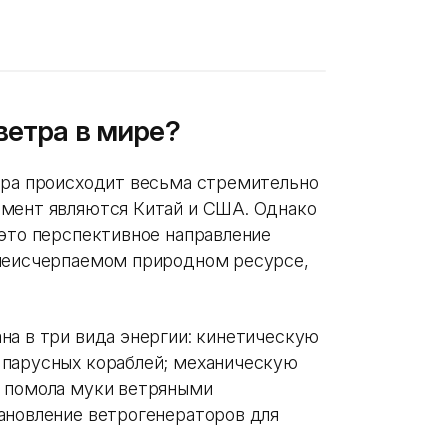
ветра в мире?
тра происходит весьма стремительно
омент являются Китай и США. Однако
 это перспективное направление
 неисчерпаемом природном ресурсе,
на в три вида энергии: кинетическую
 парусных кораблей; механическую
и помола муки ветряными
ановление ветрогенераторов для