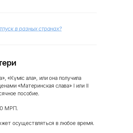
тпуск в разных странах?
тери
», «Күміс алқа», или она получила
енами «Материнская слава» I или II
сячное пособие.
40 МРП.
ожет осуществляться в любое время.