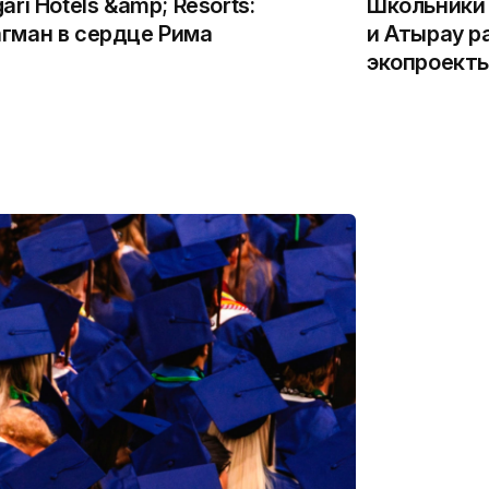
gari Hotels &amp; Resorts:
Школьники 
гман в сердце Рима
и Атырау р
экопроекты