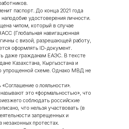
работников.
енит паспорт. До конца 2021 года
наподобие удостоверения личности.
ащена чипом, который в случае
НАСС (Глобальная навигационная
огичны с визой, разрешающей работу,
ется оформлять ID-документ.
ть даже гражданам ЕАЭС. В тексте
дане Казахстана, Кыргызстана и
по упрощенной схеме. Однако МВД не
«Соглашение о лояльности».
 называют это «формальностью», что
приезжего соблюдать российские
писано, что нельзя участвовать (в
деятельности запрещенных и
в незаконных протестах.