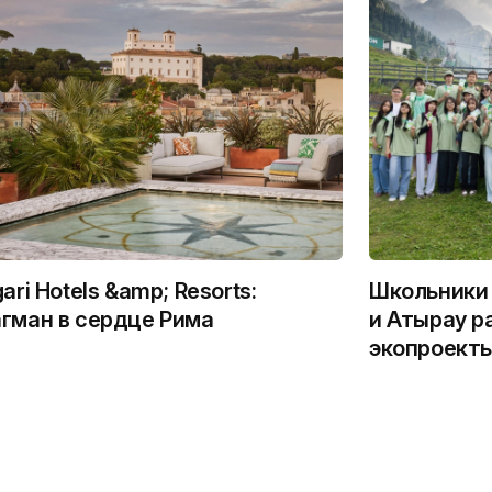
gari Hotels &amp; Resorts:
Школьники 
гман в сердце Рима
и Атырау р
экопроекты