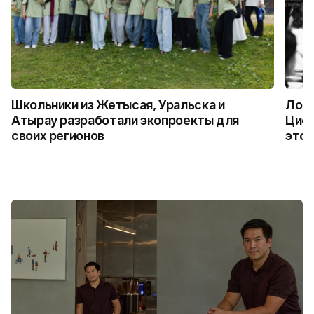
Школьники из Жетысая, Уральска и
Логи
Атырау разработали экопроекты для
Цифр
своих регионов
это 