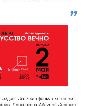
 созданный в zoom-формате по пьесе
ихаила Дурненкова. Абсурдный сюжет