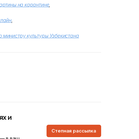
артины на карантине
,
нлайн
,
 министру культуры Узбекистана
ях и
Степная рассылка
 — в ваш