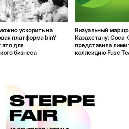
можно ускорить на
Визуальный маршр
вая платформа binY
Казахстану: Coca-
 это для
представила лими
кого бизнеса
коллекцию Fuse Te