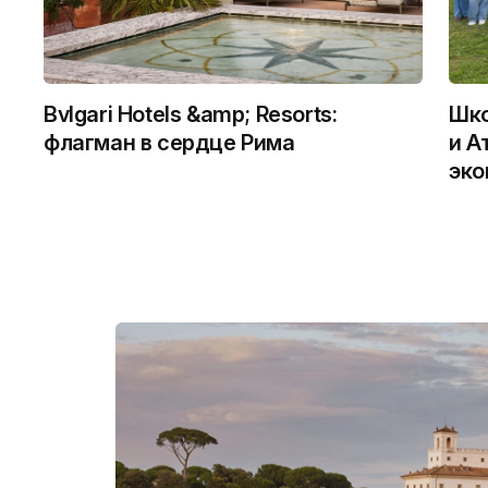
Bvlgari Hotels &amp; Resorts:
Шко
флагман в сердце Рима
и А
эко