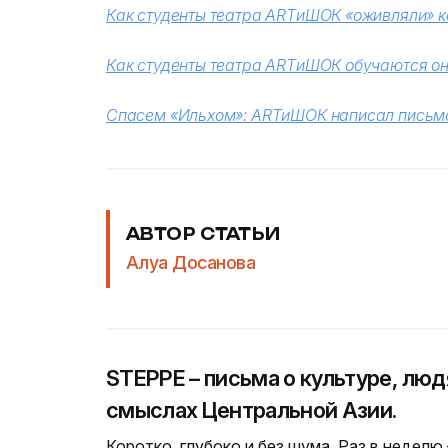
Как студенты театра ARTиШОК «оживляли» к
Как студенты театра ARTиШОК обучаются о
Спасем «Ильхом»: ARTиШОК написал письмо
АВТОР СТАТЬИ
Алуа Досанова
STEPPE – письма о культуре, люд
смыслах Центральной Азии.
Коротко, глубоко и без шума. Раз в неделю