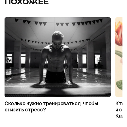
ПОХОЖЕЕ
Сколько нужно тренироваться, чтобы
Кто 
снизить стресс?
и ск
Каза