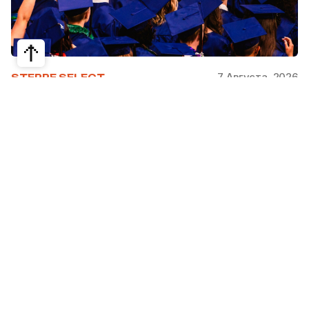
7 Августа, 2026
STEPPE SELECT
На какие специальности проще
получить грант за рубежом:
стипендии, программы и ВУЗы
Большинство студентов считают, что проще
всего получить грант за рубежом на бизнес,
менеджмент или финансы. Но именно там
самая высокая конкуренция: на популярные
программы подаются тысячи абитуриентов.
При этом многие международные стипендии
поддерживают другие направления —