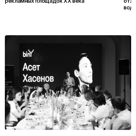
рекламных площадок XX века
отли
водо