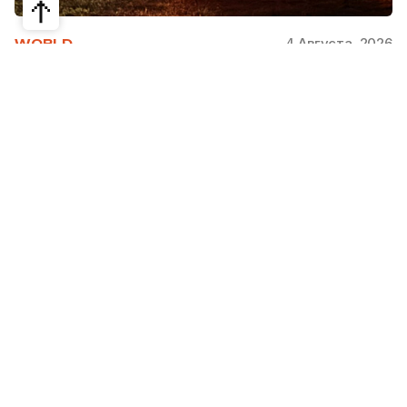
4 Августа, 2026
WORLD
Как современная юрта стала частью
крупнейшего арт-парка Европы
Может ли традиционная юрта стать
современной, не потеряв своей сути? Именно с
этого вопроса началась работа над проектом
Corten Yurt — Anti Yurt архитектурного бюро
Cogarts. Павильон представили на
международном фестивале современной
архитектуры и искусства «Архстояние», а после
его завершения он вошел в постоянную
коллекцию арт-парка «Никола-Ленивец».
Редакция Steppe рассказывает, как
архитекторы переосмыслили один из главных