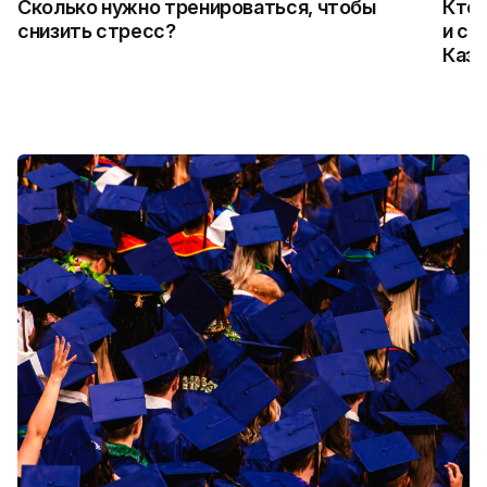
Сколько нужно тренироваться, чтобы
Кто 
снизить стресс?
и ск
Каза