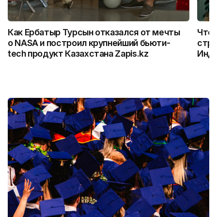
Как Ербатыр Турсын отказался от мечты
Что 
о NASA и построил крупнейший бьюти-
стро
tech продукт Казахстана Zapis.kz
Инд