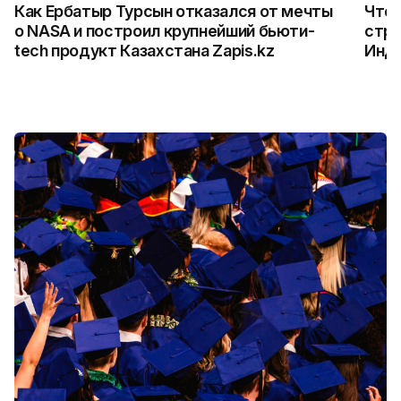
Как Ербатыр Турсын отказался от мечты
Что 
о NASA и построил крупнейший бьюти-
стро
tech продукт Казахстана Zapis.kz
Инд