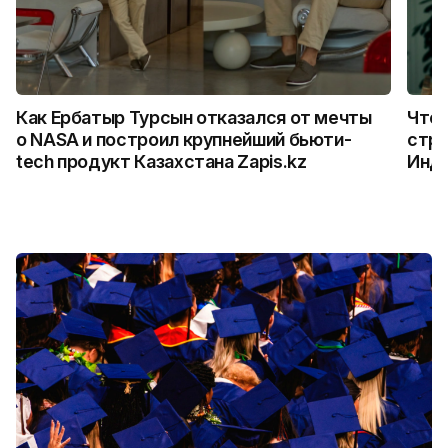
Как Ербатыр Турсын отказался от мечты
Что 
о NASA и построил крупнейший бьюти-
стро
tech продукт Казахстана Zapis.kz
Инд