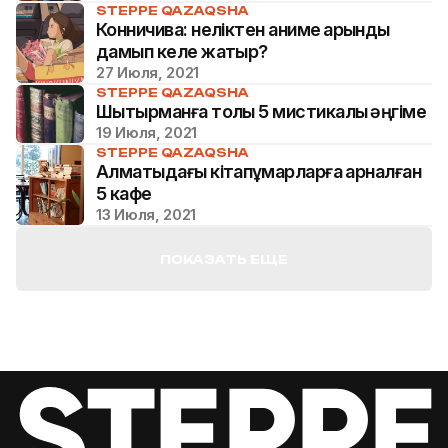
STEPPE QAZAQSHA
Конничива: неліктен аниме қарқынды
дамып келе жатыр?
27 Июля, 2021
STEPPE QAZAQSHA
Шытырманға толы 5 мистикалық әңгіме
19 Июля, 2021
STEPPE QAZAQSHA
Алматыдағы кітапқұмарларға арналған
5 кафе
13 Июля, 2021
ПОКАЗАТЬ ЕЩЕ