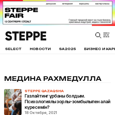
SELECT
НОВОСТИ
SA2025
БИЗНЕС И КАР
МЕДИНА РАХМЕДУЛЛА
STEPPE QAZAQSHA
Газлайтинг құрбаны болдым.
Психологиялық зорлық-зомбылықпен қалай
күресемін?
18 Октября, 2021