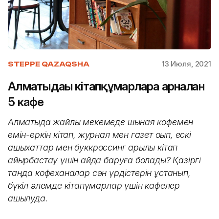
13 Июля, 2021
STEPPE QAZAQSHA
Алматыдағы кітапқұмарларға арналған
5 кафе
Алматыда жайлы мекемеде шынаяқ кофемен
емін-еркін кітап, журнал мен газет оқып, ескі
ашыхаттар мен буккроссинг арқылы кітап
айырбастау үшін қайда баруға болады? Қазіргі
таңда кофеханалар сән үрдістерін ұстанып,
бүкіл әлемде кітапқұмарлар үшін кафелер
ашылуда.