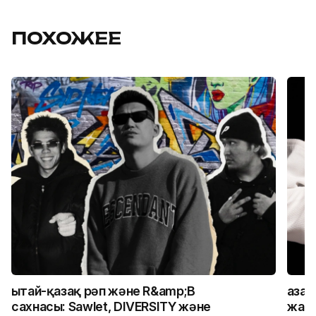
ПОХОЖЕЕ
Қытай-қазақ рәп және R&amp;B
Қаза
сахнасы: Sawlet, DIVERSITY және
жалғ