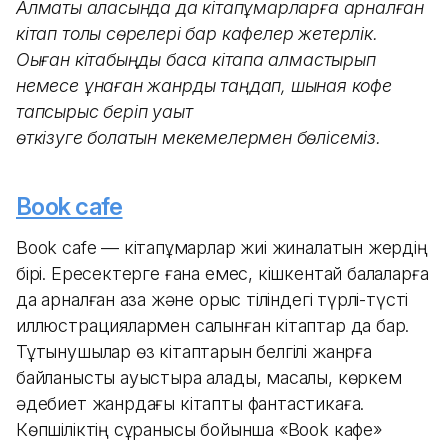
Алматы қаласында да кітапқұмарларға арналған
кітап толы сөрелері бар кафелер жетерлік.
Оқыған кітабыңды басқа кітапқа алмастырып
немесе ұнаған жанрды таңдап, шынаяқ кофе
тапсырыс беріп уақыт
өткізуге болатын мекемелермен бөлісеміз.
Book cafe
Book cafe — кітапқұмарлар жиі жиналатын жердің
бірі. Ересектерге ғана емес, кішкентай балаларға
да арналған қазақ және орыс тіліндегі түрлі-түсті
иллюстрациялармен салынған кітаптар да бар.
Тұтынушылар өз кітаптарын белгілі жанрға
байланысты ауыстыра алады, масалы, көркем
әдебиет жанрдағы кітапты фантастикаға.
Көпшіліктің сұранысы бойынша «Book кафе»