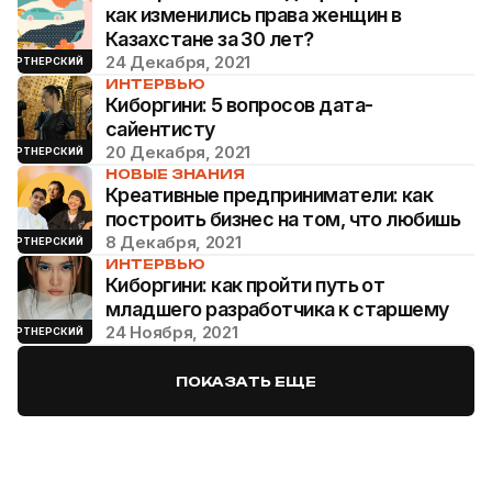
как изменились права женщин в
Казахстане за 30 лет?
24 Декабря, 2021
ПАРТНЕРСКИЙ
ИНТЕРВЬЮ
Киборгини: 5 вопросов дата-
сайентисту
20 Декабря, 2021
ПАРТНЕРСКИЙ
НОВЫЕ ЗНАНИЯ
Креативные предприниматели: как
построить бизнес на том, что любишь
8 Декабря, 2021
ПАРТНЕРСКИЙ
ИНТЕРВЬЮ
Киборгини: как пройти путь от
младшего разработчика к старшему
24 Ноября, 2021
ПАРТНЕРСКИЙ
ПОКАЗАТЬ ЕЩЕ