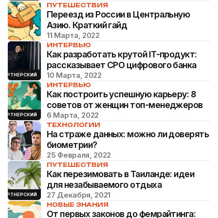
ПУТЕШЕСТВИЯ
Переезд из России в Центральную
Азию. Краткий гайд
11 Марта, 2022
ИНТЕРВЬЮ
Как разработать крутой IT-продукт:
рассказывает CPO цифрового банка
10 Марта, 2022
ПАРТНЕРСКИЙ
ИНТЕРВЬЮ
Как построить успешную карьеру: 8
советов от женщин топ-менеджеров
6 Марта, 2022
ПАРТНЕРСКИЙ
ТЕХНОЛОГИИ
На страже данных: можно ли доверять
биометрии?
25 Февраля, 2022
ПУТЕШЕСТВИЯ
Как перезимовать в Таиланде: идеи
для незабываемого отдыха
27 Декабря, 2021
ПАРТНЕРСКИЙ
НОВЫЕ ЗНАНИЯ
От первых законов до фемрайтинга: