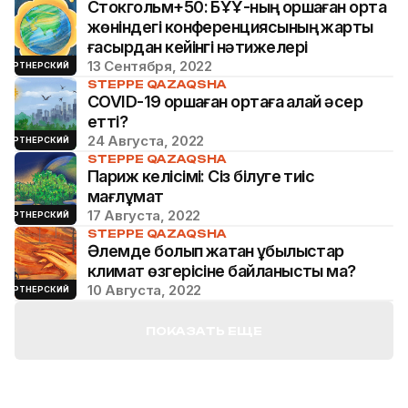
Стокгольм+50: БҰҰ-ның қоршаған орта
жөніндегі конференциясының жарты
ғасырдан кейінгі нәтижелері
13 Сентября, 2022
ПАРТНЕРСКИЙ
STEPPE QAZAQSHA
COVID-19 қоршаған ортаға қалай әсер
етті?
24 Августа, 2022
ПАРТНЕРСКИЙ
STEPPE QAZAQSHA
Париж келісімі: Сіз білуге тиіс
мағлұмат
17 Августа, 2022
ПАРТНЕРСКИЙ
STEPPE QAZAQSHA
Әлемде болып жатқан құбылыстар
климат өзгерісіне байланысты ма?
10 Августа, 2022
ПАРТНЕРСКИЙ
ПОКАЗАТЬ ЕЩЕ