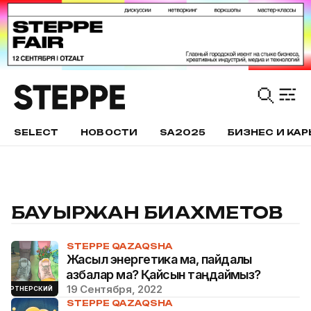
SELECT
НОВОСТИ
SA2025
БИЗНЕС И КАР
БАУЫРЖАН БИАХМЕТОВ
STEPPE QAZAQSHA
Жасыл энергетика ма, пайдалы
қазбалар ма? Қайсын таңдаймыз?
19 Сентября, 2022
ПАРТНЕРСКИЙ
STEPPE QAZAQSHA