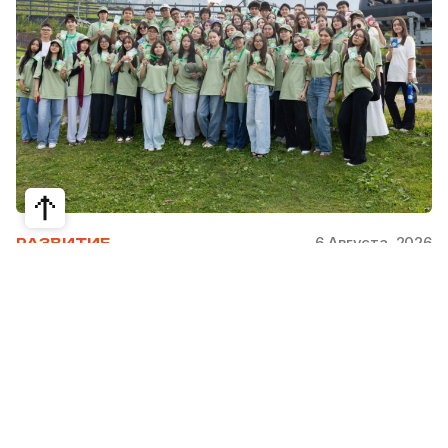
6 Августа, 2026
РАЗВИТИЕ
Школьники из Жетысая, Уральска и
Атырау разработали экопроекты для
своих регионов
31 июля в Narxoz University прошел финал Youth
Eco Camp TURAQTY JOL 7.0, национального
экологического конкурса для школьников и