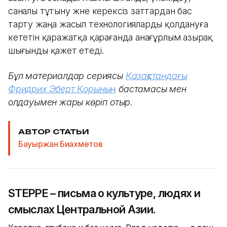
саналы тұтыну және керексіз заттардан бас
тарту жаңа жасыл технологияларды қолдануға
кететін қаражатқа қарағанда анағұрлым азырақ
шығынды қажет етеді.
Бұл материалдар сериясы
Қазақстандағы
Фридрих Эберт Қорының
бастамасы мен
қолдауымен жарық көріп отыр.
АВТОР СТАТЬИ
Бауыржан Биахметов
STEPPE – письма о культуре, людях и
смыслах Центральной Азии.