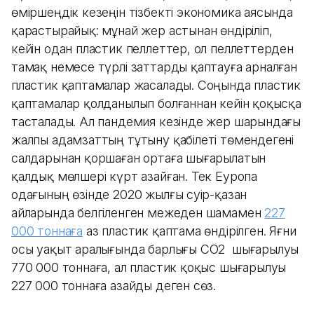
өміршеңдік кезеңін тізбекті экономика аясында
қарастырайық: мұнай жер астынан өндіріліп,
кейін одан пластик пеллеттер, ол пеллеттерден
тамақ немесе түрлі заттарды қаптауға арналған
пластик қаптамалар жасалады. Соңында пластик
қаптамалар қолданылып болғаннан кейін қоқысқа
тасталады. Ал пандемия кезінде жер шарындағы
жалпы адамзаттың тұтыну қабілеті төмендегені
салдарынан қоршаған ортаға шығарылатын
қалдық мөлшері күрт азайған. Тек Еуропа
одағының өзінде 2020 жылғы сәуір-қазан
айларында белгіленген межеден шамамен
227
000 тоннаға
аз пластик қаптама өндірілген. Яғни
осы уақыт аралығында барлығы CO2 шығарылуы
770 000 тоннаға, ал пластик қоқыс шығарылуы
227 000 тоннаға азайды деген сөз.