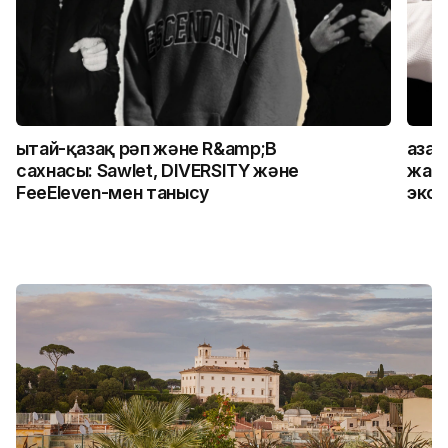
Қытай-қазақ рәп және R&amp;B
Қаза
сахнасы: Sawlet, DIVERSITY және
жалғ
FeeEleven-мен танысу
экск