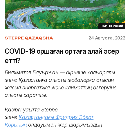
ПАРТНЕРСКИЙ
24 Августа, 2022
STEPPE QAZAQSHA
COVID-19 қоршаған ортаға қалай әсер
етті?
Биахметов Бауыржан — бірнеше халықаралық
және Қазақстанға қатысты жобаларға қатысқан
жасыл энергетика және климаттың өзгеруіне
қатысты сарапшы.
Қазіргі уақытта Steppe
және
Қазақстандағы Фридрих Эберт
Қорының
қолдауымен жер шарымыздың