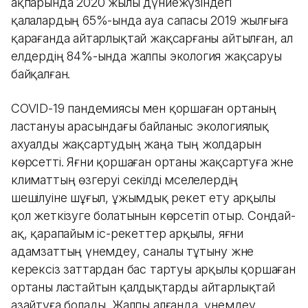
ақпарында 2020 жылы дүниежүзіндегі
қалалардың 65%-ында ауа сапасы 2019 жылғыға
қарағанда айтарлықтай жақсарғаны айтылған, ал
елдердің 84%-ында жалпы экология жақсаруы
байқалған.
COVID-19 пандемиясы мен қоршаған ортаның
ластануы арасындағы байланыс экологиялық
ахуалды жақсартудың жаңа тың жолдарын
көрсетті. Яғни қоршаған ортаны жақсартуға және
климаттың өзгеруі секілді мәселелердің
шешілуіне шұғыл, ұжымдық әрекет ету арқылы
қол жеткізуге болатынын көрсетіп отыр. Сондай-
ақ, қарапайым іс-әрекеттер арқылы, яғни
адамзаттың үнемдеу, саналы тұтыну және
керексіз заттардан бас тартуы арқылы қоршаған
ортаны ластайтын қалдықтарды айтарлықтай
азайтуға болады. Жалпы алғанда, үнемдеу,