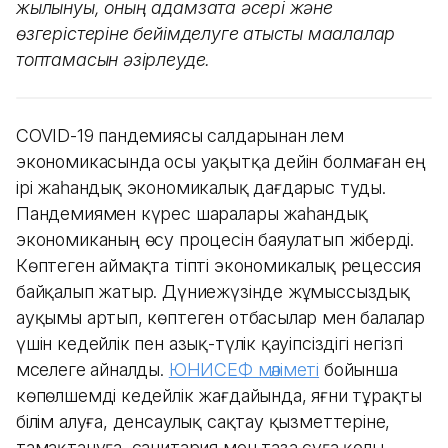
жылынуы, оның адамзатқа әсері және
өзгерістеріне бейімделуге қатысты мақалалар
топтамасын әзірлеуде.
COVID-19 пандемиясы салдарынан әлем
экономикасында осы уақытқа дейін болмаған ең
ірі жаһандық экономикалық дағдарыс туды.
Пандемиямен күрес шаралары жаһандық
экономиканың өсу процесін баяулатып жіберді.
Көптеген аймақта тіпті экономикалық рецессия
байқалып жатыр. Дүниежүзінде жұмыссыздық
ауқымы артып, көптеген отбасылар мен балалар
үшін кедейлік пен азық-түлік қауіпсіздігі негізгі
мәселеге айналды.
ЮНИСЕФ мәліметі
бойынша
көпөлшемді кедейлік жағдайында, яғни тұрақты
білім алуға, денсаулық сақтау қызметтеріне,
тамақтануға, санитария мен таза суға қолы