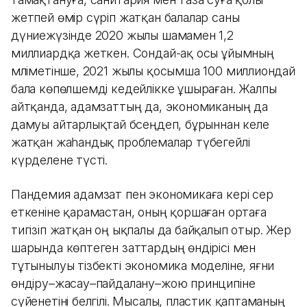
жетпей өмір сүріп жатқан балалар саны
дүниежүзінде 2020 жылы шамамен 1,2
миллиардқа жеткен. Сондай-ақ осы ұйымның
мәліметінше, 2021 жылы қосымша 100 миллиондай
бала көпөлшемді кедейлікке ұшыраған. Жалпы
айтқанда, адамзаттың да, экономиканың да
дамуы айтарлықтай бәсеңдеп, бұрыннан келе
жатқан жаһандық проблемалар түбегейлі
күрделене түсті.
Пандемия адамзат пен экономикаға кері әсер
еткеніне қарамастан, оның қоршаған ортаға
тигізіп жатқан оң ықпалы да байқалып отыр. Жер
шарында көптеген заттардың өндірісі мен
тұтынылуы тізбекті экономика моделіне, яғни
өндіру–жасау–пайдалану–жою принципіне
сүйенетіні белгілі. Мысалы, пластик қаптаманың