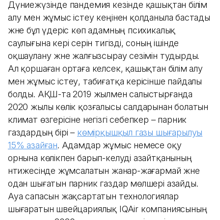
Дүниежүзінде пандемия кезінде қашықтан білім
алу мен жұмыс істеу кеңінен қолданыла бастады
және бұл үдеріс көп адамның психикалық
саулығына кері әсерін тигізді, соның ішінде
оқшаулану және жалғызсырау сезімін тудырды.
Ал қоршаған ортаға келсек, қашықтан білім алу
мен жұмыс істеу, табиғатқа керісінше пайдалы
болды. АҚШ-та 2019 жылмен салыстырғанда
2020 жылы көлік қозғалысы салдарынан болатын
климат өзгерісіне негізгі себепкер – парник
газдардың бірі –
көмірқышқыл газы шығарылуы
15% азайған
. Адамдар жұмыс немесе оқу
орнына көлікпен барып-келуді азайтқанының
нәтижесінде жұмсалатын жанар-жағармай және
одан шығатын парник газдар мөлшері азайды.
Ауа сапасын жақсартатын технологиялар
шығаратын швейцариялық IQAir компаниясының