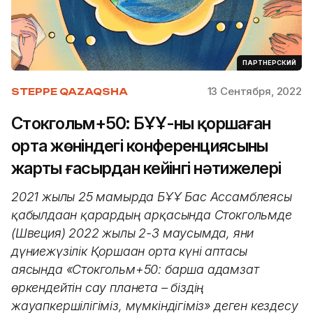
ПАРТНЕРСКИЙ
13 Сентября, 2022
STEPPE QAZAQSHA
Стокгольм+50: БҰҰ-ның қоршаған
орта жөніндегі конференциясының
жарты ғасырдан кейінгі нәтижелері
2021 жылғы 25 мамырда БҰҰ Бас Ассамблеясы
қабылдаған қарардың арқасында Стокгольмде
(Швеция) 2022 жылғы 2-3 маусымда, яғни
дүниежүзілік Қоршаған орта күні аптасы
аясында «Стокгольм+50: барша адамзат
өркендейтін сау планета – біздің
жауапкершілігіміз, мүмкіндігіміз» деген кездесу