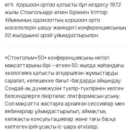
өтті. Қоршаған ортаға қатысты бұл кездесу 1972
жылы Стокгольмде өткен Біріккен Ұлттар
Ұйымының адамзаттың қоршаған орта
мәселелерін шешу жөніндегі конференциясының
50 жылдығына орай ұйымдастырылған.
«Стокгольм+50» конференциясының негізгі
мақсаттарының бірі – өткен 50 жылда жаһандағы
экологияға қатысты атқарылған жұмыстарды
саралап, келешекке бағыт-бағдарды айқындау.
Сондай-ақ дүниежүзінің түкпір-түкпірінен келген
белсенділерге пікірталас платформасын ұсыну.
Сол мақсатта жастарға арналған сессиялар мен
вебинарлар ұйымдастырылып, аймақтық
көпжақты консультациялар және тағы басқа
көптеген ірілі-ұсақты іс-шара өткізілді.