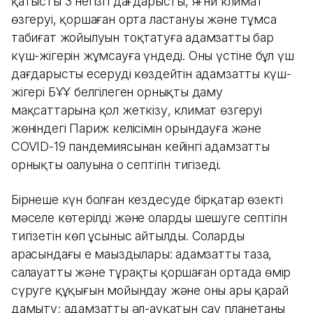
қатысты 3 негізгі дағдарысты, яғни климат
өзгеруі, қоршаған орта ластануы және тұмса
табиғат жойылуын тоқтатуға адамзаттың бар
күш-жігерін жұмсауға үндеді. Оның үстіне бұл үш
дағдарысты еңсеруді көздейтін адамзаттың күш-
жігері БҰҰ белгілеген орнықты даму
мақсаттарына қол жеткізу, климат өзгеруі
жөніндегі Париж келісімін орындауға және
COVID-19 пандемиясынан кейінгі адамзаттың
орнықты оңалуына оң септігін тигізеді.
Бірнеше күн болған кездесуде бірқатар өзекті
мәселе көтерілді және оларды шешуге септігін
тигізетін көп ұсыныс айтылды. Солардың
арасындағы ең маңыздылары: адамзаттың таза,
салауатты және тұрақты қоршаған ортада өмір
сүруге құқығын мойындау және оны ары қарай
дамыту; адамзаттың әл-ауқатын сау планетаның