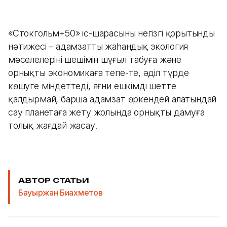
«Стокгольм+50» іс-шарасының негізгі қорытынды
нәтижесі – адамзатты жаһандық экология
мәселелерінің шешімін шұғыл табуға және
орнықты экономикаға тепе-тең, әділ түрде
көшуге міндеттеді, яғни ешкімді шетте
қалдырмай, барша адамзат өркендей алатындай
сау планетаға жету жолында орнықты дамуға
толық жағдай жасау.
АВТОР СТАТЬИ
Бауыржан Биахметов