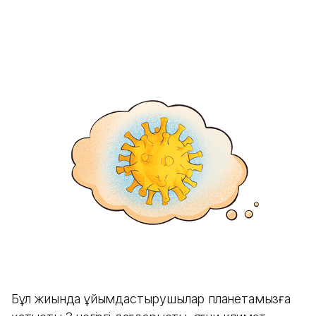
Бұл жиында ұйымдастырушылар планетамызға