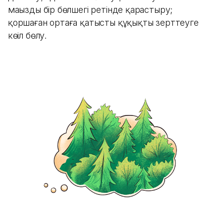
маңызды бір бөлшегі ретінде қарастыру;
қоршаған ортаға қатысты құқықты зерттеуге
көңіл бөлу.