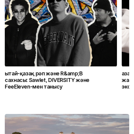
Қытай-қазақ рәп және R&amp;B
Қаза
сахнасы: Sawlet, DIVERSITY және
жалғ
FeeEleven-мен танысу
экск