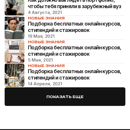
чтобы тебя приняли в зарубежный вуз
4 Августа, 2021
НОВЫЕ ЗНАНИЯ
Подборка бесплатных онлайн курсов,
стипендий и стажировок
19 Мая, 2021
НОВЫЕ ЗНАНИЯ
Подборка бесплатных онлайн курсов,
стипендий и стажировок
5 Мая, 2021
НОВЫЕ ЗНАНИЯ
Подборка бесплатных онлайн курсов,
стипендий и стажировок
14 Апреля, 2021
ПОКАЗАТЬ ЕЩЕ