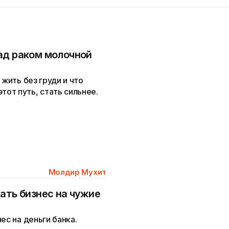
ад раком молочной
 жить без груди и что
от путь, стать сильнее.
Молдир Мухит
ать бизнес на чужие
ес на деньги банка.