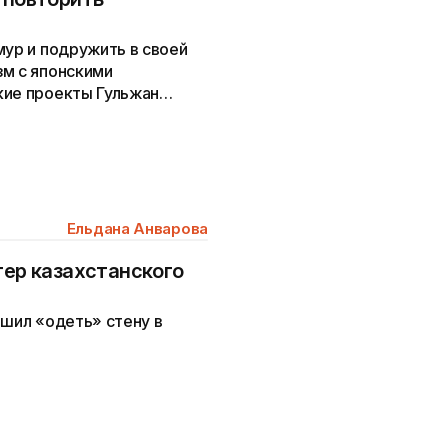
мур и подружить в своей
зм с японскими
кие проекты Гульжан
Ельдана Анварова
тер казахстанского
ешил «одеть» стену в