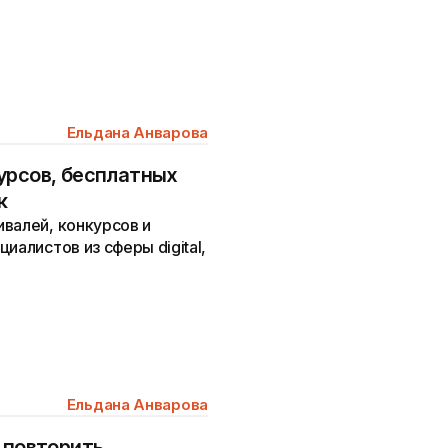
Ельдана Анварова
урсов, бесплатных
к
валей, конкурсов и
иалистов из сферы digital,
Ельдана Анварова
 повторить