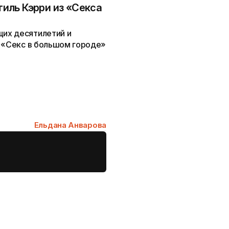
стиль Кэрри из «Секса
их десятилетий и
а «Секс в большом городе»
Ельдана Анварова