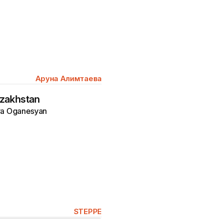
Аруна Алимтаева
azakhstan
ira Oganesyan
STEPPE