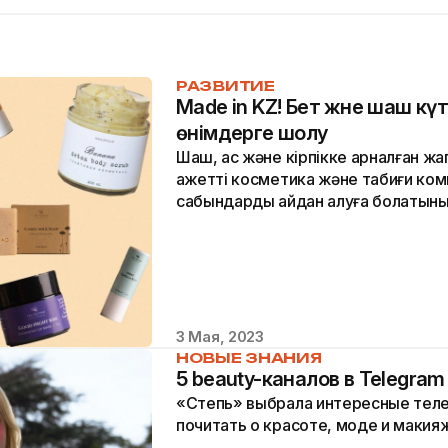
РАЗВИТИЕ
Made in KZ! Бет және шаш кү
өнімдерге шолу
Шаш, қас және кірпікке арналған жақ
қажетті косметика және табиғи к
сабындарды қайдан алуға болатыны
материалда бөлісеміз.
3 Мая, 2023
НОВЫЕ ЗНАНИЯ
5 beauty-каналов в Telegram
«Степь» выбрала интересные теле
почитать о красоте, моде и макия