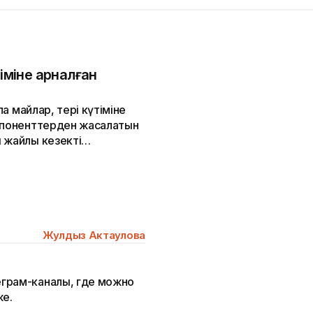
тіміне арналған
па майлар, тері күтіміне
омпоненттерден жасалатын
 жайлы кезекті
Жулдыз Актаулова
грам-каналы, где можно
же.