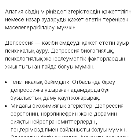
Апатия сіздің өміріңіздегі өзгерістердің қажеттілігін
немесе назар аударуды қажет ететін тереңірек
мәселелердібілдіруі мүмкін.
Депрессия — кәсіби емдеуді қажет ететін ауыр
психикалық ауру. Депрессия биологиялық,
психологиялық жәнеәлеуметтік факторлардың
жиынтығынан пайда болуы мүмкін.
Генетикалық бейімділік. Отбасында біреу
депрессияға ұшыраған адамдарда бұл
бұзылыстың даму қаупіжоғарырақ.
Мидағы биохимиялық өзгерістер. Депрессия
серотонин, норэпинефрин және дофамин
сияқты нейротрансмиттерлердің
теңгерімсіздігімен байланысты болуы мүмкін.