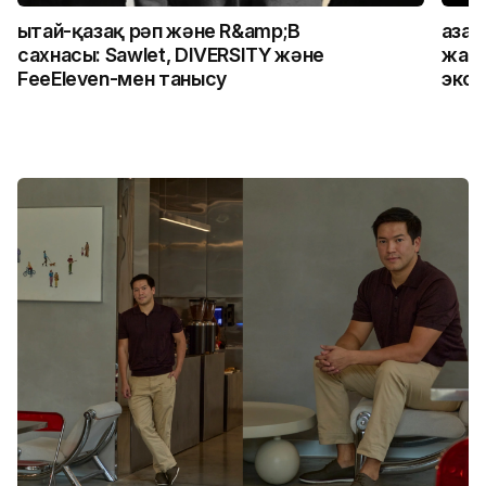
Қытай-қазақ рәп және R&amp;B
Қаза
сахнасы: Sawlet, DIVERSITY және
жалғ
FeeEleven-мен танысу
экск