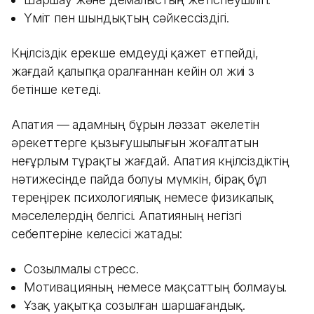
Үміт пен шындықтың сәйкессіздігі.
Көңілсіздік ерекше емдеуді қажет етпейді,
жағдай қалыпқа оралғаннан кейін ол жиі өз
бетінше кетеді.
Апатия — адамның бұрын ләззат әкелетін
әрекеттерге қызығушылығын жоғалтатын
неғұрлым тұрақты жағдай. Апатия көңілсіздіктің
нәтижесінде пайда болуы мүмкін, бірақ бұл
тереңірек психологиялық немесе физикалық
мәселелердің белгісі. Апатияның негізгі
себептеріне келесісі жатады:
Созылмалы стресс.
Мотивацияның немесе мақсаттың болмауы.
Ұзақ уақытқа созылған шаршағандық.