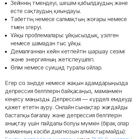
Зейіннің төмендеуі, шешім қабылдаудың және
есте сақтаудың қиындауы.
Тәбеттің немесе салмақтың жоғары немесе
төмен өзгеруі.
Ұйқы проблемалары: ұйқысыздық, үзілген
немесе шамадан тыс ұйқы.
Демалғаннан кейін кетпейтін шаршау сезімі
және энергияның жетіспеушілігі.
Өлім немесе суицид туралы ойлар.
Егер сіз өзіңізде немесе жақын адамдарыңызда
депрессия белгілерін байқасаңыз, маманмен
кеңесу маңызды. Депрессия — күрделі емдеуді
қажет ететін ауру. Онлайн сынақтар жағдайды
бастапқы бағалау және депрессия белгілерін
анықтау үшін пайдалы болуы мүмкін (бірақ олар
маманның кәсіби диагнозын алмастырмайды):