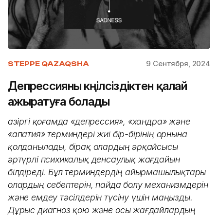
9 Сентября, 2024
STEPPE QAZAQSHA
Депрессияны көңілсіздіктен қалай
ажыратуға болады
Қазіргі қоғамда «депрессия», «хандра» және
«апатия» терминдері жиі бір-бірінің орнына
қолданылады, бірақ олардың әрқайсысы
әртүрлі психикалық денсаулық жағдайын
білдіреді. Бұл терминдердің айырмашылықтары
олардың себептерін, пайда болу механизмдерін
және емдеу тәсілдерін түсіну үшін маңызды.
Дұрыс диагноз қою және осы жағдайлардың