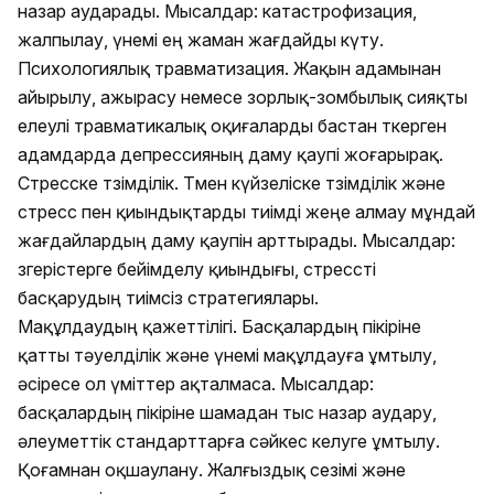
назар аударады. Мысалдар: катастрофизация,
жалпылау, үнемі ең жаман жағдайды күту.
Психологиялық травматизация. Жақын адамынан
айырылу, ажырасу немесе зорлық-зомбылық сияқты
елеулі травматикалық оқиғаларды бастан өткерген
адамдарда депрессияның даму қаупі жоғарырақ.
Стресске төзімділік. Төмен күйзеліске төзімділік және
стресс пен қиындықтарды тиімді жеңе алмау мұндай
жағдайлардың даму қаупін арттырады. Мысалдар:
өзгерістерге бейімделу қиындығы, стрессті
басқарудың тиімсіз стратегиялары.
Мақұлдаудың қажеттілігі. Басқалардың пікіріне
қатты тәуелділік және үнемі мақұлдауға ұмтылу,
әсіресе ол үміттер ақталмаса. Мысалдар:
басқалардың пікіріне шамадан тыс назар аудару,
әлеуметтік стандарттарға сәйкес келуге ұмтылу.
Қоғамнан оқшаулану. Жалғыздық сезімі және