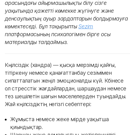
арасындағы айырмашылықты білу сізге
уақытында қажетті көмекке жүгінуге және
денсаулықтың ауыр зардаптарын болдырмауға
көмектеседі.
Бұл тақырыпты
Sezim
платформасының психологімен бірге осы
материалды талдаймыз.
Көңілсіздік (хандра) —
қысқа мерзімді қайғы,
тітіркену немесе қанағаттанбау сезімімен
сипатталатын жеңіл эмоционалды күй. Көбінесе
ол стресстік жағдайлардан, шаршаудан немесе
тез шешілетін шағын мәселелерден туындайды.
Жай көңілсіздіктің негізгі себептері:
Жұмыста немесе жеке өмірде уақытша
қиындықтар.
Шаршау және демалыстың жетіспеушілігі.