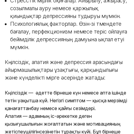
Стресстік өмірлік оқиғалар. Айырылу, ажырасу,
созылмалы ауру немесе қаржылық
қиындықтар депрессияны тудыруы мүмкін.
Психологиялық факторлар. Өзін-өзі төмендете
бағалау, перфекционизм немесе теріс ойлауға
бейімділік депрессияның дамуына ықпал етуі
мүмкін.
Көңілсіздік, апатия және депрессия арасындағы
айырмашылықтары ұзақтығы, қарқындылығы
және күнделікті өмірге әсерінде жатады:
Көңілсіздік — әдетте бірнеше күн немесе апта ішінде
өтетін уақытша күй. Негізгі симптом — қысқа мерзімді
қанағаттанбау немесе қайғы сезімдері.
Апатия — адамның іс-әрекетке деген
қызығушылығын жоғалтатын және мотивацияның
жетіспеушілігінсезінетін тұрақты күйі. Бұл бірнеше