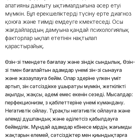
апатияны дамыту ықтималдығына әсер етуі
мүмкін. Бұл ерекшеліктерді түсіну ерте диагноз
қоюға және тиімді емдеуге көмектеседі. Осы
жағдайлардың дамуына қандай психологиялық
факторлар ықпал ететінін нақтылап
қарастырайық.
Өзін-өзі төмендете бағалау және өзіндік сындылық. Өзін-
өзі төмен бағалайтын адамдар үнемі өзін-өзі сынауға
және жазаулауға бейім. Олар өздеріне үлкен үміт
артып, өзін сәтсіздікке ұшыратуы мүмкін, жеткілікті
ақылды, жақсы, әдемі емес екенін сезеді. Мысалдар:
перфекционизм, өз қабілеттеріне үнемі күмәндану.
Негативтік ойлау. Тұрақты негативтік ойлауға және
әлемді дұшпандық және әділетсіз қабылдауға
бейімділік. Мұндай адамдар көбінесе өмірдің жағымды
жақтарын елемей, сәтсіздіктер мен қиындықтарға