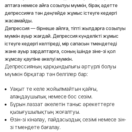
аптаға немесе айға созылуы мүмкін, бірақ әдетте
депрессияға тән деңгейде жұмыс істеуге кедергі
жасамайды.
Депрессия — бірнеше айлға, тіпті жылдарға созылуы
мүмкін ауыр жағдай. Депрессия күнделікті жұмыс
істеуге кедергі келтіреді, өмір сапасын төмендетеді
және ауыр зардаптарға, соның ішінде өзіне-өзі қол
жұмсау қаупіне әкелуі мүмкін.
Депрессияның қарқындылығы әртүрлі болуы
мүмкін бірқатар тән белгілер бар:
Уақыт өте келе жойылмайтын қайғы,
алаңдаушылық немесе бос сезім.
Бұрын ләззат әкелетін таныс әрекеттерге
қызығушылықтың жоғалтуы.
Өзін-өзі кінәлау, пайдасыздық сезімі немесе өзін-
өзі төмендете бағалау.