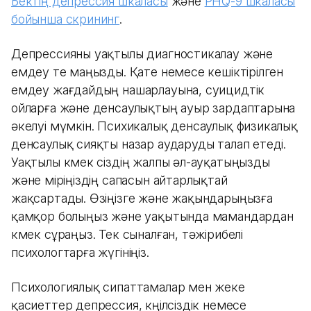
Бектің депрессия шкаласы
және
PHQ-9 шкаласы
бойынша скрининг
.
Депрессияны уақтылы диагностикалау және
емдеу өте маңызды. Қате немесе кешіктірілген
емдеу жағдайдың нашарлауына, суицидтік
ойларға және денсаулықтың ауыр зардаптарына
әкелуі мүмкін. Психикалық денсаулық физикалық
денсаулық сияқты назар аударуды талап етеді.
Уақтылы көмек сіздің жалпы әл-ауқатыңызды
және өміріңіздің сапасын айтарлықтай
жақсартады. Өзіңізге және жақындарыңызға
қамқор болыңыз және уақытында мамандардан
көмек сұраңыз. Тек сыналған, тәжірибелі
психологтарға жүгініңіз.
Психологиялық сипаттамалар мен жеке
қасиеттер депрессия, көңілсіздік немесе