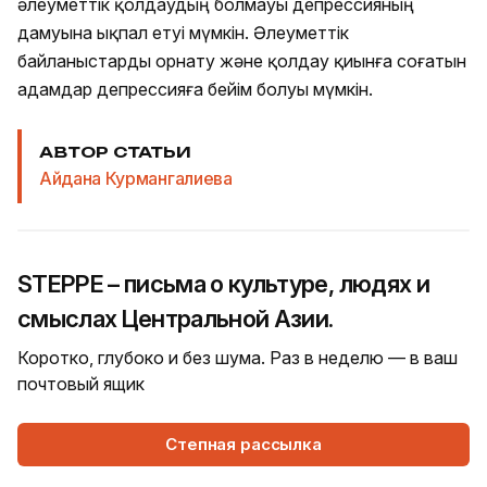
әлеуметтік қолдаудың болмауы депрессияның
дамуына ықпал етуі мүмкін. Әлеуметтік
байланыстарды орнату және қолдау қиынға соғатын
адамдар депрессияға бейім болуы мүмкін.
АВТОР СТАТЬИ
Айдана Курмангалиева
STEPPE – письма о культуре, людях и
смыслах Центральной Азии.
Коротко, глубоко и без шума. Раз в неделю — в ваш
почтовый ящик
Степная рассылка