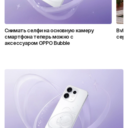
Снимать селфи на основную камеру
Bvlg
смартфона теперь можно с
сер
аксессуаром OPPO Bubble