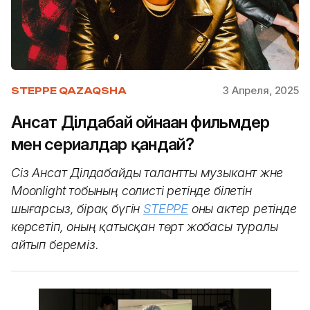
3 Апреля, 2025
STEPPE QAZAQSHA
Ансат Ділдабай ойнаған фильмдер
мен сериалдар қандай?
Сіз Ансат Ділдабайды талантты музыкант және
Moonlight тобының солисті ретінде білетін
шығарсыз, бірақ бүгін
STEPPE
оны актер ретінде
көрсетіп, оның қатысқан төрт жобасы туралы
айтып береміз.