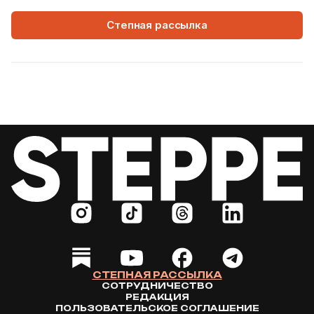
Степная рассылка
4 Августа, 2026
WORLD
Как современная юрта стала частью
крупнейшего арт-парка Европы
Может ли традиционная юрта стать
современной, не потеряв своей сути? Именно с
этого вопроса началась работа над проектом
Corten Yurt — Anti Yurt архитектурного бюро