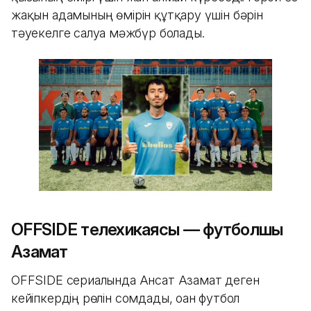
жақын адамының өмірін құтқару үшін бәрін
тәуекелге салуға мәжбүр болады.
OFFSIDE телехикаясы — футболшы
Азамат
OFFSIDE сериалында Ансат Азамат деген
кейіпкердің рөлін сомдады, оған футбол