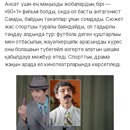
Ансат үшін ең маңызды жобалардың бірі —
«90+1» фильмі болды, онда ол басты антагонист
Самды, байдың тәкаппар ұлын сомдады. Сюжет
жас спортшы туралы баяндайды, ол тағдырлы
таңдау алдында тұр: футболға деген құштарлығы
мен отбасылық жауапкершілік арасындағы күрес
оны болашағын түбегейлі өзгерте алатын шешім
қабылдауға мәжбүр етеді. Спорттық драма
жақын арада ел кинотеатрларында көрсетіледі.