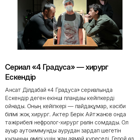
Сериал «4 Градуса» — хирург
Ескендір
Ансат Ділдабай «4 Градуса» сериалында
Ескендір деген екінші пландағы кейіпкерді
ойнады. Оның кейіпкері — пайдақұмар, кәсіби
білімі жоқ хирург. Актер Берік Айтжанов онда
тәжірибелі нефролог-хирург рөлін сомдады. Ол
ауыр аутоиммунды аурудан зардап шегетін
қызының өмірі үшін жан аямай күреседі. Герой өз