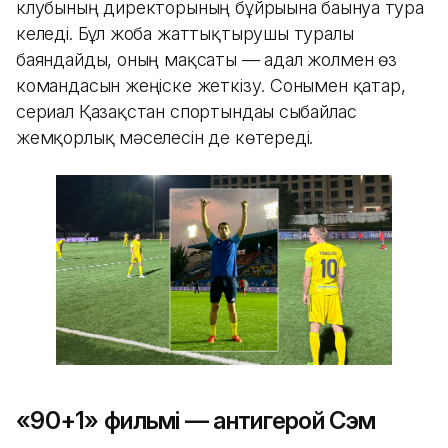
клубының директорының бұйрығына бағынуға тура
келеді. Бұл жоба жаттықтырушы туралы
баяндайды, оның мақсаты — адал жолмен өз
командасын жеңіске жеткізу. Сонымен қатар,
сериал Қазақстан спортындағы сыбайлас
жемқорлық мәселесін де көтереді.
«90+1» фильмі — антигерой Сэм