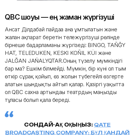
QBC шоуы — ең жаман жүргізуші
Ансат Ділдабай пайдаға ғана ұмтылатын және
жалған ақпарат беретін тележүргізуші рөлінде
бірнеше бағдарламаны жүргізеді: BINGO, TAÑĞY
HAT, TELEDUKEN, KESKI KOÑIL KÜI және
JALĞAN JAŃALYQTAR.Оның түзелу мүмкіндігі
бар ма? Ешкім білмейді. Мүмкін, бір күні ол тым
өткір сұрақ қойып, өз жолын түбегейлі өзгерте
алатын шындықты айтып қалар. Қазіргі уақытта
ол QBC сахна артындағы театрдың маңызды
тұлғасы болып қала береді.
СОНДАЙ-АҚ ОҚЫҢЫЗ:
QATE
BROADCASTING COMPANY: БҰЛ ҚАНДАЙ