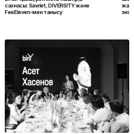
сахнасы: Sawlet, DIVERSITY және
жалғ
FeeEleven-мен танысу
экск