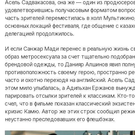
Асель Садвакасова, она же — один из продюсеров
удовлетворившись получасовым форматом вопрос
часть зрителей переместилась в холл Мультикино,
основных локаций фестиваля, где общение с казах
делегацией продолжилось.
И если Санжар Мади перенес в реальную жизнь с
образ метросексуала за счет тщательно подобран
брендовой одежды, то Данияр Алшинов явил пол
противоположность своему герою, пространно ре
часто и охотно переходя на английский. Асель Са
этом мило улыбалась, а Адильхан Ержанов вынуж
парировать отсылки зрителей к классикам. Кто-то
счел, что в фильме показан классический экзисте
кризис Камю. Автор же этих строк сообщил режи
неустанно преследовавших его флешбэках.