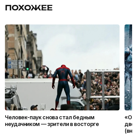
ПОХОЖЕЕ
Человек-паук снова стал бедным
«Оди
неудачником — зрители в восторге
две 
(вни