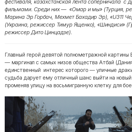
фестиваля, казахстанская лента соперничала с д
фильмами. Среди них — «Омар и мы» (Турция, р
Марина Эр Горбач, Мехмет Бахадир Эр), «U311 Ч
(Украина, режиссер Тимур Ященко), «Шиндиси» (Г
режиссер Дито Цинцадзе).
Главный герой девятой полнометражной картины 
— маргинал с самых низов общества Атбай (Дания
единственный интерес которого — уличные драк
судьба дарует ему отличный шанс выйти на новый
променяв улицу на восьмигранную клетку для боев