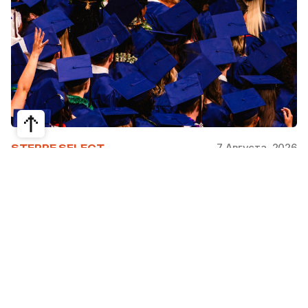
7 Августа, 2026
STEPPE SELECT
На какие специальности проще
получить грант за рубежом:
стипендии, программы и ВУЗы
Большинство студентов считают, что проще
всего получить грант за рубежом на бизнес,
менеджмент или финансы. Но именно там
самая высокая конкуренция: на популярные