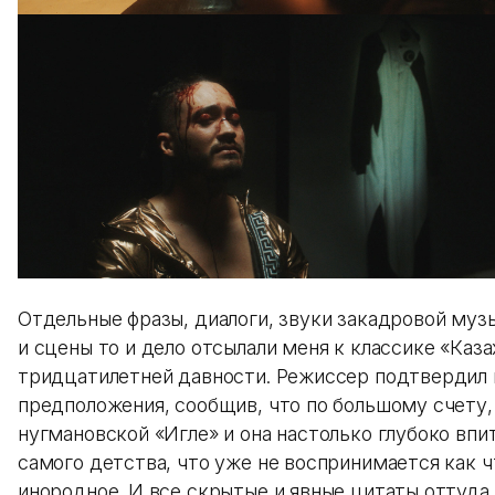
Отдельные фразы, диалоги, звуки закадровой муз
и сцены то и дело отсылали меня к классике «Каз
тридцатилетней давности. Режиссер подтвердил
предположения, сообщив, что по большому счету,
нугмановской «Игле» и она настолько глубоко впи
самого детства, что уже не воспринимается как ч
инородное. И все скрытые и явные цитаты оттуда