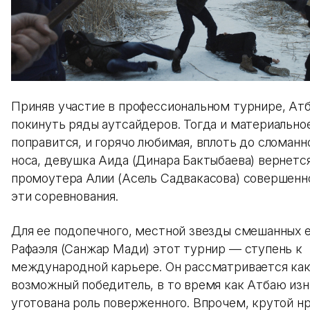
Приняв участие в профессиональном турнире, Ат
покинуть ряды аутсайдеров. Тогда и материально
поправится, и горячо любимая, вплоть до сломанн
носа, девушка Аида (Динара Бактыбаева) вернется
промоутера Алии (Асель Садвакасова) совершенн
эти соревнования.
Для ее подопечного, местной звезды смешанных 
Рафаэля (Санжар Мади) этот турнир — ступень к
международной карьере. Он рассматривается ка
возможный победитель, в то время как Атбаю изн
уготована роль поверженного. Впрочем, крутой нр