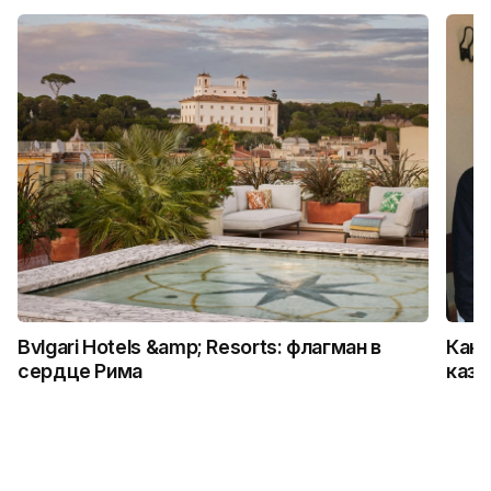
Bvlgari Hotels &amp; Resorts: флагман в
Как 
сердце Рима
каза