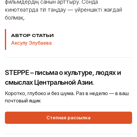
фильмдердің санын арттыру. Сонда
кинотеатрда тіл таңдау — үйреншікті жағдай
болмақ.
АВТОР СТАТЬИ
Аксулу Элубаева
STEPPE – письма о культуре, людях и
смыслах Центральной Азии.
Коротко, глубоко и без шума. Раз в неделю — в ваш
почтовый ящик
Степная рассылка