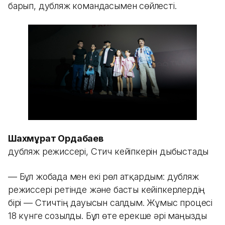
барып, дубляж командасымен сөйлесті.
Шахмұрат Ордабаев
дубляж режиссері, Стич кейіпкерін дыбыстады
— Бұл жобада мен екі рөл атқардым: дубляж
режиссері ретінде және басты кейіпкерлердің
бірі — Стичтің дауысын салдым. Жұмыс процесі
18 күнге созылды. Бұл өте ерекше әрі маңызды