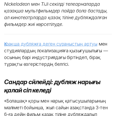
Nickelodeon мен TiJi секілді телеарналарда
қазақша мультфильмдер пайда бола бастады,
ал кинотеатрларда қазақ тіліне дубляждалған
фильмдер жиі көрсетілуде.
Қазақша дубляжға деген сұраныстың артуы
мен
студиялардың локализацияға қызығушылығы —
осының бәрі индустриядағы біртіндеп, бірақ
тұрақты өзгерістердің белгісі.
Сандар сөйлейді: дубляж нарығы
қалай өсіп келеді
«Болашақ» қоры мен нарық қатысушыларының
мәліметі бойынша, жыл сайын Қазақстанда 3-тен
6-ға дейін фильм қазақ тіліне дубляждалып