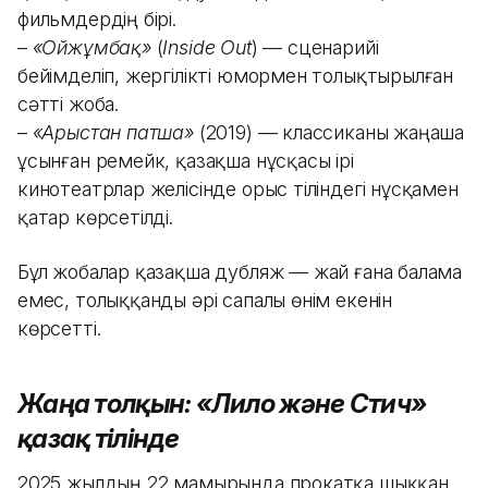
фильмдердің бірі.
–
«Ойжұмбақ»
(
Inside Out
) — сценарийі
бейімделіп, жергілікті юмормен толықтырылған
сәтті жоба.
–
«Арыстан патша»
(2019) — классиканы жаңаша
ұсынған ремейк, қазақша нұсқасы ірі
кинотеатрлар желісінде орыс тіліндегі нұсқамен
қатар көрсетілді.
Бұл жобалар қазақша дубляж — жай ғана балама
емес, толыққанды әрі сапалы өнім екенін
көрсетті.
Жаңа толқын: «Лило және Стич»
қазақ тілінде
2025 жылдың 22 мамырында прокатқа шыққан