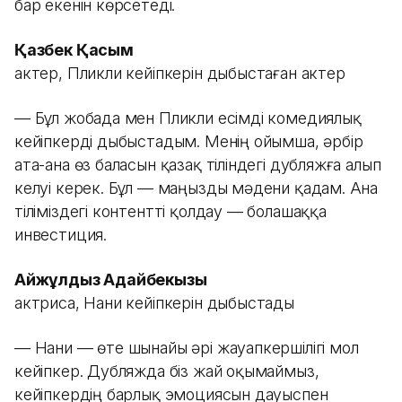
бар екенін көрсетеді.
Қазбек Қасым
актер, Пликли кейіпкерін дыбыстаған актер
— Бұл жобада мен Пликли есімді комедиялық
кейіпкерді дыбыстадым. Менің ойымша, әрбір
ата-ана өз баласын қазақ тіліндегі дубляжға алып
келуі керек. Бұл — маңызды мәдени қадам. Ана
тіліміздегі контентті қолдау — болашаққа
инвестиция.
Айжұлдыз Адайбекқызы
актриса, Нани кейіпкерін дыбыстады
— Нани — өте шынайы әрі жауапкершілігі мол
кейіпкер. Дубляжда біз жай оқымаймыз,
кейіпкердің барлық эмоциясын дауыспен