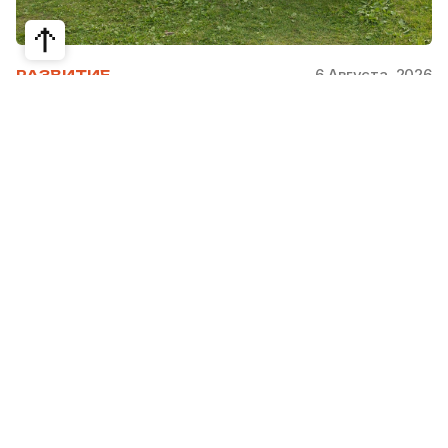
6 Августа, 2026
РАЗВИТИЕ
Школьники из Жетысая, Уральска и
Атырау разработали экопроекты для
своих регионов
31 июля в Narxoz University прошел финал Youth
Eco Camp TURAQTY JOL 7.0, национального
экологического конкурса для школьников и
студентов. Из почти 400 поданных заявок жюри
отобрало 18 команд со всей страны, которые
представили собственные экопроекты для
решения экологических проблем своих
регионов. Информационный партнер конкурса
Steppe
рассказывает, какие проекты