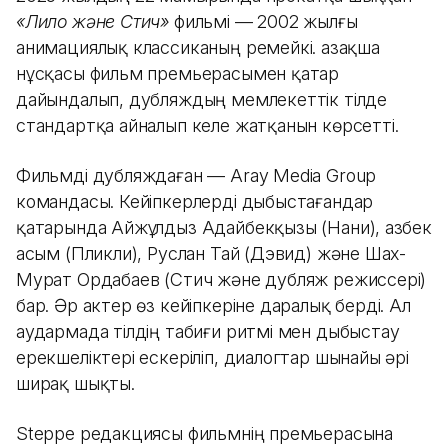
«Лило және Стич»
фильмі — 2002 жылғы
анимациялық классиканың ремейкі. Қазақша
нұсқасы фильм премьерасымен қатар
дайындалып, дубляждың мемлекеттік тілде
стандартқа айналып келе жатқанын көрсетті.
Фильмді дубляждаған — Aray Media Group
командасы. Кейіпкерлерді дыбыстағандар
қатарында Айжұлдыз Адайбекқызы (Нани), Қазбек
Қасым (Пликли), Руслан Тай (Дэвид) және Шах-
Мурат Ордабаев (Стич және дубляж режиссері)
бар. Әр актер өз кейіпкеріне даралық берді. Ал
аудармада тілдің табиғи ритмі мен дыбыстау
ерекшеліктері ескеріліп, диалогтар шынайы әрі
ширақ шықты.
Steppe редакциясы фильмнің премьерасына