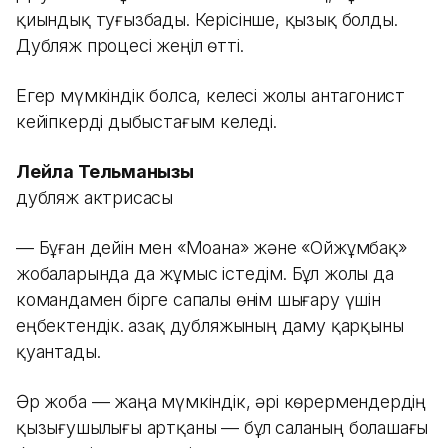
қиындық туғызбады. Керісінше, қызық болды.
Дубляж процесі жеңіл өтті.
Егер мүмкіндік болса, келесі жолы антагонист
кейіпкерді дыбыстағым келеді.
Лейла Тельманқызы
дубляж актрисасы
— Бұған дейін мен «Моана» және «Ойжұмбақ»
жобаларында да жұмыс істедім. Бұл жолы да
командамен бірге сапалы өнім шығару үшін
еңбектендік. Қазақ дубляжының даму қарқыны
қуантады.
Әр жоба — жаңа мүмкіндік, әрі көрермендердің
қызығушылығы артқаны — бұл саланың болашағы