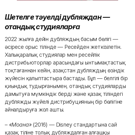
Шетелге тәуелді дубляждан —
отандық студияларға
2022 жылға дейін дубляждың басым бөлігі —
әсіресе орыс тілінде — Ресейден жеткізілетін.
Халықаралық студиялар мен ресейлік
дистрибьюторлар арасындағы ынтымақтастық
тоқтағаннан кейін, Қазақстан дубляждың өзіндік
жүйесін қалыптастыра бастады. Бұл — белгілі бір
қиындық тудырғанымен, отандық студияларды
дамытуға мүмкіндік берді және қазақ тіліндегі
дубляжды жүйелі дистрибуцияның бір бөлігіне
айналдыруға жол ашты.
–
«Моана»
(2016) — Disney стандартына сай
қазақ тіліне толық дубляждалған алғашқы