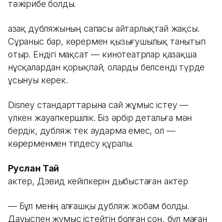
тәжірибе болды.
Қазақ дубляжының сапасы айтарлықтай жақсы.
Сұраныс бар, көрермен қызығушылық танытып
отыр. Ендігі мақсат — кинотеатрлар қазақша
нұсқалардан қорықпай, оларды белсенді түрде
ұсынуы керек.
Disney стандарттарына сай жұмыс істеу —
үлкен жауапкершілік. Біз әрбір детальға мән
бердік, дубляж тек аударма емес, ол —
көрерменмен тілдесу құралы.
Руслан Тай
актер, Дэвид кейіпкерін дыбыстаған актер
— Бұл менің алғашқы дубляж жобам болды.
Дауыспен жұмыс істейтін болған соң, бұл маған