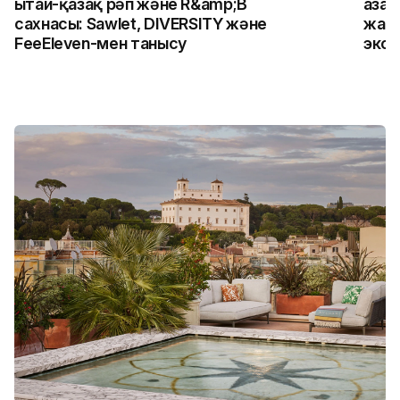
Қытай-қазақ рәп және R&amp;B
Қаза
сахнасы: Sawlet, DIVERSITY және
жалғ
FeeEleven-мен танысу
экск