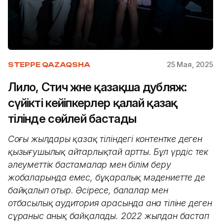
25 Мая, 2025
STEPPE QAZAQSHA
Лило, Стич және қазақша дубляж:
сүйікті кейіпкерлер қалай қазақ
тілінде сөйлей бастады
Соңғы жылдары қазақ тіліндегі контентке деген
қызығушылық айтарлықтай артты. Бұл үрдіс тек
әлеуметтік бастамалар мен білім беру
жобаларында емес, бұқаралық мәдениетте де
байқалып отыр. Әсіресе, балалар мен
отбасылық аудитория арасында ана тіліне деген
сұраныс анық байқалады. 2022 жылдан бастап