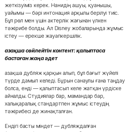
жеткізуіміз керек. Нанидің ашуы, қуанышы,
уайымы — бәрі интонация арқылы берілуі тиіс.
Бұл рөл мен үшін актерлік жағынан үлкен
тәжірибе болды. Ал Disney жобаларында жұмыс
істеу — ерекше жауапкершілік.
Қазақша сөйлейтін контент: қалыптаса
бастаған жаңа әдет
Қазақша дубляж қарқын алып, бұл бағыт жүйелі
түрде дамып келеді. Бұрын санаулы ғана таңдау
болса, енді — қалыптасып келе жатқан үрдіске
айналды. Студиялар бар, мамандар бар,
халықаралық стандартпен жұмыс істеудің
тәжірибесі де жинақталған.
Ендігі басты міндет — дубляждалған