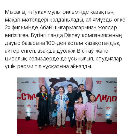
Мысалы, «Лука» мультфильмінде қазақтың
мақал-мәтелдері қолданылады, ал «Мұзды өлке
2» фильмінде Абай шығармаларынан жолдар
енгізілген. Бүгінгі таңда Disney компаниясының
дауыс базасына 100-ден астам қазақстандық
актер енген. Қазақша дубляж Blu-ray және
цифрлық релиздерде де ұсынылып, студиялар
үшін ресми тіл нұсқасына айналды.