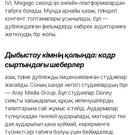
IVI, Megogo секілді ірі онлайн-платформалардан
табуға болады. Мұнда арнайы қазақ тіліндегі
контент топтамалары ұсынылады, бұл —
дубляждалған фильмдерді көбірек аудиторияға
жеткізудің бір жолы.
Дыбыстау кімнің қолында: кадр
сыртындағы шеберлер
Қазақ тіліне дубляжды лицензияланған студиялар
жасайды. Соның ішінде негізгі студиялардың бірі
— Aray Media Group. Бұл студиялар Disney
сияқты халықаралық құқық иеленушілердің
талаптарына сай жұмыс істейді. Аудармалар
түпнұсқадан тікелей аударылады, мәтіндер тек
дәл аударылып қана қоймай, көрерменге
түсінікті әрі табиғи болуы үшін бейімделеді.