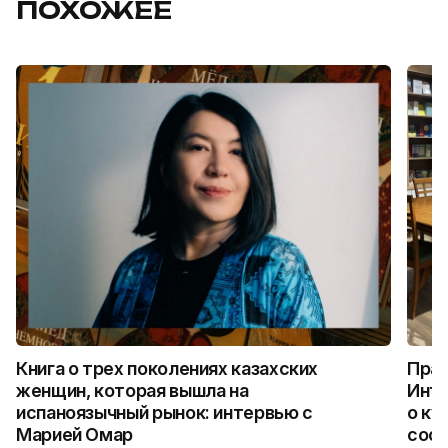
ПОХОЖЕЕ
Книга о трех поколениях казахских
Прав
женщин, которая вышла на
Инте
испаноязычный рынок: интервью с
о ку
Марией Омар
сост