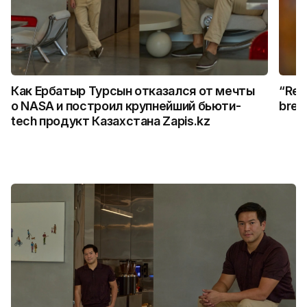
Как Ербатыр Турсын отказался от мечты
“Rem
о NASA и построил крупнейший бьюти-
break
tech продукт Казахстана Zapis.kz