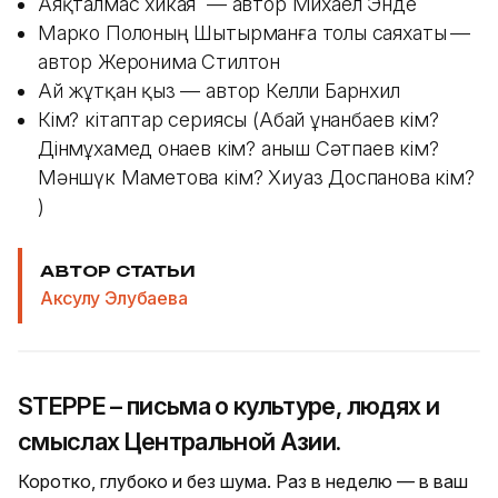
Аяқталмас хикая — автор Михаел Энде
Марко Полоның Шытырманға толы саяхаты
—
автор Жеронима Стилтон
Ай жұтқан қыз — автор Келли Барнхил
Кім? кітаптар сериясы (Абай Құнанбаев кім?
Дінмұхамед Қонаев кім? Қаныш Сәтпаев кім?
Мәншүк Маметова кім? Хиуаз Доспанова кім?
)
АВТОР СТАТЬИ
Аксулу Элубаева
STEPPE – письма о культуре, людях и
смыслах Центральной Азии.
Коротко, глубоко и без шума. Раз в неделю — в ваш