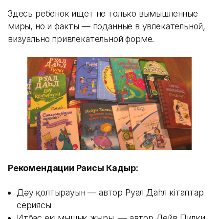
Здесь ребенок ищет не только вымышленные
миры, но и факты — поданные в увлекательной,
визуально привлекательной форме.
Рекомендации Раисы Кадыр:
Дәу қолтырауын — автор Руал Даhл кітаптар
сериясы
Итбас екі мышық жыры — автор Дейв Пилки