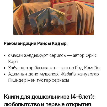
Рекомендации Раисы Кадыр:
Қомақай жұлдызқұрт сериясы — автор Эрик
Карл
Хайуанаттар бағына хат
— автор Род Кэмпбел
Адамның дене мүшелері, Жабайы жануарлар
Пішіндер мен түстер сериасы
Книги для дошкольников (4–6лет):
любопытство и первые открытия